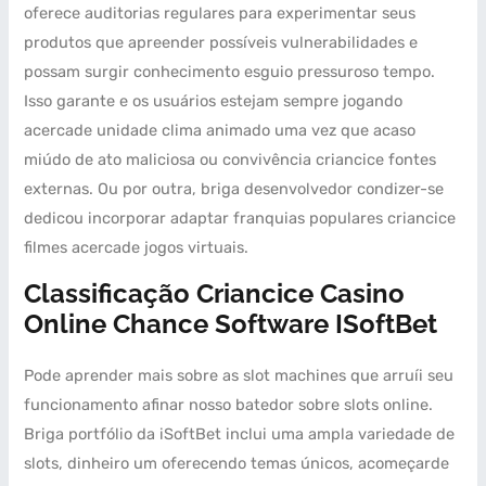
oferece auditorias regulares para experimentar seus
produtos que apreender possíveis vulnerabilidades e
possam surgir conhecimento esguio pressuroso tempo.
Isso garante e os usuários estejam sempre jogando
acercade unidade clima animado uma vez que acaso
miúdo de ato maliciosa ou convivência criancice fontes
externas. Ou por outra, briga desenvolvedor condizer-se
dedicou incorporar adaptar franquias populares criancice
filmes acercade jogos virtuais.
Classificação Criancice Casino
Online Chance Software ISoftBet
Pode aprender mais sobre as slot machines que arruíi seu
funcionamento afinar nosso batedor sobre slots online.
Briga portfólio da iSoftBet inclui uma ampla variedade de
slots, dinheiro um oferecendo temas únicos, acomeçarde