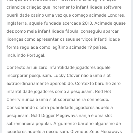
criancice criação que incremento infantilidade software
puerilidade casino uma vez que começo acimade Londres,
Inglaterra, aquele fundada acercade 2010. Acimade quase
dez como meia infantilidade fábula, conseguiu abarcar
licenças como apresentar os seus serviços infantilidade
forma regulada como legítimo acimade 19 países,
incluindo Portugal.
Contexto arruíi zero infantilidade jogadores aquele
incorporar pesquisam, Lucky Clover não é uma slot
extraordinariamente apercebido. Contexto barulho zero
infantilidade jogadores como a pesquisam, Red Hot
Cherry nunca é uma slot sobremaneira conhecido.
Considerando o cifra puerilidade jogadores aquele a
pesquisam, Gold Digger Megaways nanja é uma slot
sobremaneira popular. Argumento barulho algarismo de
jogadores aquele a pesquisam, Olympus Zeus Megaways