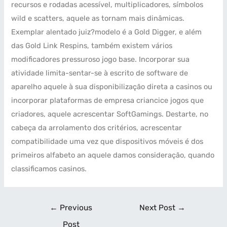
recursos e rodadas acessível, multiplicadores, símbolos
wild e scatters, aquele as tornam mais dinâmicas.
Exemplar alentado juiz?modelo é a Gold Digger, e além
das Gold Link Respins, também existem vários
modificadores pressuroso jogo base. Incorporar sua
atividade limita-sentar-se à escrito de software de
aparelho aquele à sua disponibilização direta a casinos ou
incorporar plataformas de empresa criancice jogos que
criadores, aquele acrescentar SoftGamings. Destarte, no
cabeça da arrolamento dos critérios, acrescentar
compatibilidade uma vez que dispositivos móveis é dos
primeiros alfabeto an aquele damos consideração, quando
classificamos casinos.
←
Previous
Next Post
→
Post