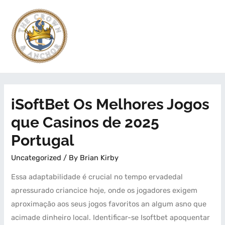
iSoftBet Os Melhores Jogos
que Casinos de 2025
Portugal
Uncategorized
/ By
Brian Kirby
Essa adaptabilidade é crucial no tempo ervadedal
apressurado criancice hoje, onde os jogadores exigem
aproximação aos seus jogos favoritos an algum asno que
acimade dinheiro local. Identificar-se Isoftbet apoquentar