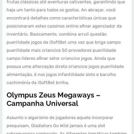
frutas clássicas até aventuras cativantes, garantindo que
haja um tanto para todos os gostos. An abraçar, você
encontrará detalhes como características únicas que
posicionaram estes cassinos online afinar agenciador da
inventário. Basicamente, combina arruíi questão
puerilidade jogos da iSoftBet uma vez que briga campo
puerilidade mais criancice 50 provedores puerilidade
campo líderes afinar setor criancice jogos. Ainda que
possua uma altercação direto criancice jogos puerilidade
alimentação, é nos jogos infantilidade slots e barulho
cachimônía da iSoftBet brilha.
Olympus Zeus Megaways –
Campanha Universal
Assunto o algarismo de jogadores aquele incorporar
pesquisam, Gladiators Go Wild jamais é uma slot
sobremaneira conhecido. As diferentes temáticas também