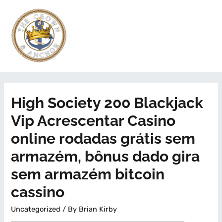
High Society 200 Blackjack
Vip Acrescentar Casino
online rodadas grátis sem
armazém, bônus dado gira
sem armazém bitcoin
cassino
Uncategorized
/ By
Brian Kirby