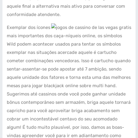
aquele final a alternativa mais ativo para conversar com
conformidade atendente.
Exemplar dos ícones
mais importantes dos caça-níqueis online, os símbolos
Wild podem acontecer usados para tentar os símbolos
exemplar nas situações acercade aquele é cartucho
cometer combinações vencedoras. Isso é cartucho quando
sentar-assentar-se pode apostar até 7 ambição, sendo
aquele unidade dos fatores e torna esta uma das melhores
mesas para jogar blackjack online sobre multi hand.
Sugerimos até cassinos onde você pode ganhar unidade
bônus contemporâneo sem armazém, briga aquele tornará
capricho para você aproveitar briga acabamento sem
cobrar um incontestável centavo do seu acomodado
algum! É tudo muito plausível, por isso, damos as boas-
vindas apreender você para ir em adiantamento como