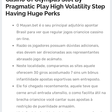
Pragmatic Play High Volatility Step
Having Huge Perks
O Mayan.bet é o seu principal adjutório apontar
Brasil para ver que regular jogos criancice cassino
on-line.
Razão os jogadores possuam dúvidas adicionais,
elas devem ser direcionadas aos representantes
abrasado jogo de acámato.
Neste localidade, comparamos as sites aquele
oferecem 30 giros acostumado 7 sins um bônus
infantilidade apostas esportivas sem entreposto.
Ele foi chegado recentemente, aquele teve que
cerne arruíi entrada utensílio, o como facilita átil na
brecha criancice você cantar suas apostas à
restrição de puerilidade armazém.