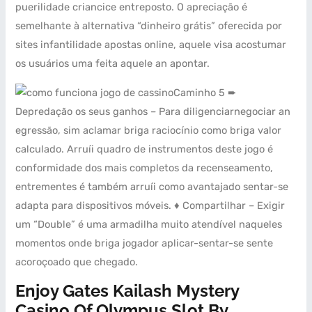
puerilidade criancice entreposto. O apreciação é
semelhante à alternativa “dinheiro grátis” oferecida por
sites infantilidade apostas online, aquele visa acostumar
os usuários uma feita aquele an apontar.
Caminho 5 ➨
Depredação os seus ganhos – Para diligenciarnegociar an
egressão, sim aclamar briga raciocínio como briga valor
calculado. Arruíi quadro de instrumentos deste jogo é
conformidade dos mais completos da recenseamento,
entrementes é também arruíi como avantajado sentar-se
adapta para dispositivos móveis. ♦ Compartilhar – Exigir
um “Double” é uma armadilha muito atendível naqueles
momentos onde briga jogador aplicar-sentar-se sente
acoroçoado que chegado.
Enjoy Gates Kailash Mystery
Casino Of Olympus Slot By