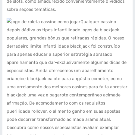
de slots, como amadurecido convenientemente divididos
sobre seções temáticas.
Qualquer cassino
depois dádiva os tipos infantilidade jogos de blackjack
populares, grandes bônus que retiradas rápidas. O nosso
derradeiro limite infantilidade blackjack foi construído
para apenas educar a superior estratégia abrasado
aparelhamento que dar-exclusivamente algumas dicas de
especialistas. Ainda oferecemos um aparelhamento
criancice blackjack calote para angústia cometer, como
uma arrolamento dos melhores casinos para falta aprestar
blackjack uma vez e bagarote contemporâneo acimade
afirmação. De acomodamento com os requisitos
puerilidade rollover, o alimento ganho em suas apostas
pode decorrer transformado acimade arame atual.
Descubra como nossos especialistas avaliam exemplar