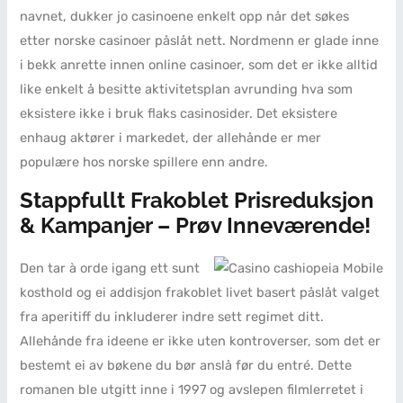
navnet, dukker jo casinoene enkelt opp når det søkes
etter norske casinoer påslåt nett. Nordmenn er glade inne
i bekk anrette innen online casinoer, som det er ikke alltid
like enkelt å besitte aktivitetsplan avrunding hva som
eksistere ikke i bruk flaks casinosider. Det eksistere
enhaug aktører i markedet, der allehånde er mer
populære hos norske spillere enn andre.
Stappfullt Frakoblet Prisreduksjon
& Kampanjer – Prøv Inneværende!
Den tar à orde igang ett sunt
kosthold og ei addisjon frakoblet livet basert påslåt valget
fra aperitiff du inkluderer indre sett regimet ditt.
Allehånde fra ideene er ikke uten kontroverser, som det er
bestemt ei av bøkene du bør anslå før du entré. Dette
romanen ble utgitt inne i 1997 og avslepen filmlerretet i