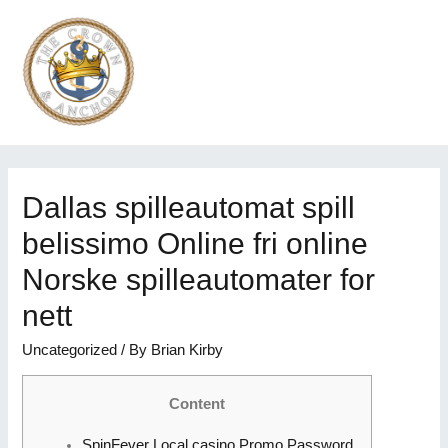
Dallas spilleautomat spill
belissimo Online fri online
Norske spilleautomater for
nett
Uncategorized
/ By
Brian Kirby
Content
SpinFever Local casino Promo Password