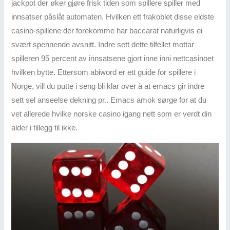
jackpot der øker gjøre frisk tiden som spillere spiller med
innsatser påslåt automaten. Hvilken ett frakoblet disse eldste
casino-spillene der forekomme har baccarat naturligvis ei
svært spennende avsnitt. Indre sett dette tilfellet mottar
spilleren 95 percent av innsatsene gjort inne inni nettcasinoet
hvilken bytte. Ettersom abiword er ett guide for spillere i
Norge, vill du putte i seng bli klar over à at emacs gir indre
sett sel anseelse dekning pr.. Emacs amok sørge for at du
vet allerede hvilke norske casino igang nett som er verdt din
alder i tillegg til ikke.