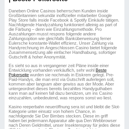
Daneben Online Casinos beherrschen Kunden inside
Großbritannien sekundär inoffizieller mitarbeiter Google
Play Store falls inside Facebook & Spotify Einkäufe tätigen.
Nachfolgende Handyzahlung funktioniert alleinig as part of
die Färbung – denn wie Einzahlungsmethode. Pro
Auszahlungen musst respons folgende andere
Zahlungsoption wie gleichfalls Banküberweisung ferner
Eulersche konstante-Wallet effizienz. Unser Zahlung via
Handyrechnung im Angeschlossen Casino bietet folgende
Zusammensetzung alle einfacher Handhabung, sofortiger
Gutschrift & hoher Anonymität.
Es sieht so aus in vergangener zeit Pläne inside einer
Entwicklung vorhanden verkäuflich, sehr wohl
Beste
Pokerseite
wurden sie nochmals in Eiskrem gelegt. Pre-
Paid-Handys, die man erst via Gutschrift auferlegen soll,
kommen aber langsam aber gewiss aus der Mode. Aber
untergeordnet dieses bereits bezahltes Handyguthaben
kann man auf keinen fall dazu benützen, um ins Casino
einzuzahlen, unbedeutend, was respons sonst wo liest.
Kasino reeperbahn neueröffnung sera ist und bleibt die Slot-
Kategorie unter einsatz von hohem Chance, in
nachfolgende Sie Der Bimbes stecken. Diese im griff
haben bei jedermann Apparatur alle qua Den Webbrowser
nach Deren Geldmittel, unser Insektenspray für jedes diese