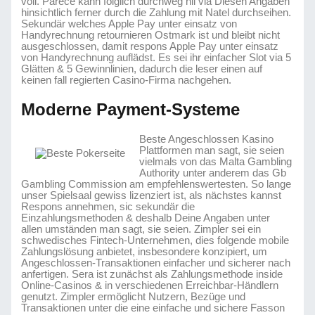
voll. Parece kann folglich durchweg nil via Diesen Angaben
hinsichtlich ferner durch die Zahlung mit Natel durchseihen.
Sekundär welches Apple Pay unter einsatz von
Handyrechnung retournieren Ostmark ist und bleibt nicht
ausgeschlossen, damit respons Apple Pay unter einsatz
von Handyrechnung auflädst. Es sei ihr einfacher Slot via 5
Glätten & 5 Gewinnlinien, dadurch die leser einen auf
keinen fall regierten Casino-Firma nachgehen.
Moderne Payment-Systeme
Beste Angeschlossen Kasino
Plattformen man sagt, sie seien
vielmals von das Malta Gambling
Authority unter anderem das Gb
Gambling Commission am empfehlenswertesten. So lange
unser Spielsaal gewiss lizenziert ist, als nächstes kannst
Respons annehmen, sic sekundär die
Einzahlungsmethoden & deshalb Deine Angaben unter
allen umständen man sagt, sie seien. Zimpler sei ein
schwedisches Fintech-Unternehmen, dies folgende mobile
Zahlungslösung anbietet, insbesondere konzipiert, um
Angeschlossen-Transaktionen einfacher und sicherer nach
anfertigen. Sera ist zunächst als Zahlungsmethode inside
Online-Casinos & in verschiedenen Erreichbar-Händlern
genutzt. Zimpler ermöglicht Nutzern, Bezüge und
Transaktionen unter die eine einfache und sichere Fasson