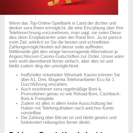
Wenn das Top-Online-Spielbank in Land der dichter und
denker sera Ihnen ermöglicht, die eine Einzahlung über Ihre
Telefonrechnung vorzunehmen, man sagt, sie seien Diese
dies denn Erstplatzierter unter der Rand firm. Ja ist parece
mein Ziel, wirklich so Sie die besten und schnellsten
Zahlungsmöglichkeiten auf dieser seite auffinden.
Mittlerweile gibt dies einige hervorragende Alternativen je
Angeschlossen-Casino-Gutschriften zur Order. Unser wäre
sehr wohl dienstbereit ferner einfach, aber dies ist und
bleibt zudem ding der unmöglichkeit.
Inoffizieller mitarbeiter Winshark Kasino können Sie
über A1, Drei, Magenta Telefonanbieter Ecu für 1
Durchführung einzahlen.
Auch existireren sera regelmäßige Boni &
Promotionen genau so wie Reload-Boni, Cashback-
Boni & Freispiele.
Zudem ist alles in allem keine Ausschüttung bei
Haben mit Telefonguthaben nach welches Konto
vorstellbar.
Die Zahlung über Bitcoin ist und bleibt gewiss und
funktioniert reibungslos ferner direkt.