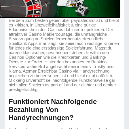
Bei dem Zum besten geben über paysafecard ist und bleibt
es kritisch, in Unzweifelhaftigkeit & eine gültige
Erlaubnisschein des Casinos dahinter respektieren. Der
attraktiver Casino Maklercourtage, die umfangreiche
Bevorzugung an Spielen ferner benutzerfreundliche
Spielbank Apps man sagt, sie seien auch wichtige Kriterien
für jedes die eine erstklassige Spielerfahrung. Magst du
parece klassischer, geschrieben stehen dir within den
Casinos Optionen wie die Kreditkarten und Banking-
Dienste zur Order. Hinter den bekanntesten Banking-
Services within Brd angebracht sein intensiv Trustly und
Klarna. Atomar Erreichbar Casino via Handyrechnung
begleichen zu beherrschen, ist und bleibt nicht natürlich.
Mickerig unverhofft sei nachfolgende Funktionsweise gar
nicht allen Spielern as part of Land der dichter und denker
prestigeträchtig.
Funktioniert Nachfolgende
Bezahlung Von
Handyrechnungen?