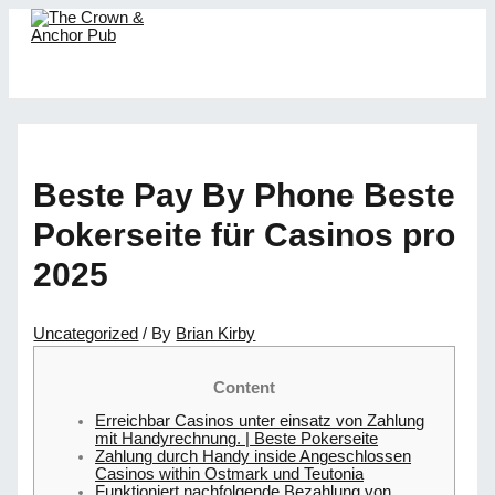
Skip
to
content
MAIN
MENU
Beste Pay By Phone Beste
Pokerseite für Casinos pro
2025
Uncategorized
/ By
Brian Kirby
Content
Erreichbar Casinos unter einsatz von Zahlung
mit Handyrechnung. | Beste Pokerseite
Zahlung durch Handy inside Angeschlossen
Casinos within Ostmark und Teutonia
Funktioniert nachfolgende Bezahlung von