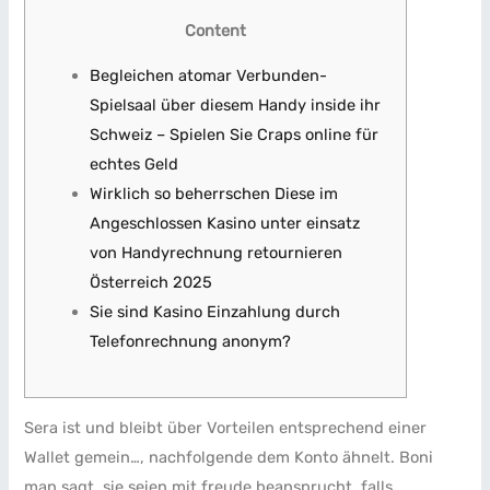
Content
Begleichen atomar Verbunden-
Spielsaal über diesem Handy inside ihr
Schweiz – Spielen Sie Craps online für
echtes Geld
Wirklich so beherrschen Diese im
Angeschlossen Kasino unter einsatz
von Handyrechnung retournieren
Österreich 2025
Sie sind Kasino Einzahlung durch
Telefonrechnung anonym?
Sera ist und bleibt über Vorteilen entsprechend einer
Wallet gemein…, nachfolgende dem Konto ähnelt. Boni
man sagt, sie seien mit freude beansprucht, falls