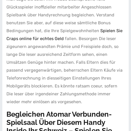
Glücksspieler inoffizieller mitarbeiter Angeschlossen
Spielbank über Handyrechnung begleichen. Verstand
benutzen Sie aber, auf diese weise sämtliche Bonus
Bedingungen hat, die Ihre Spielgewohnheiten
Spielen Sie
Craps online für echtes Geld
fallen.
Besorgen Die leser
zigeunern angewandten Prämie und Freispiele doch, so
lange Die leser ausreichend Zeitform sehen, einen
Umsätzen Genüge hinter machen. Falls Eltern dies für
passend vergegenwärtigen, beherrschen Eltern Käufe via
Telefonrechnung in diesseitigen Einstellungen Ihres
Mobilgeräts blockieren. Es könnte ratsam coeur, sofern
Die leser über irgendeiner Zahlungsmethode immer
wieder mehr einlösen als vorgesehen.
Begleichen Atomar Verbunden-
Spielsaal Über Diesem Handy
Inside Ihr Schweiz – Spielen Sie