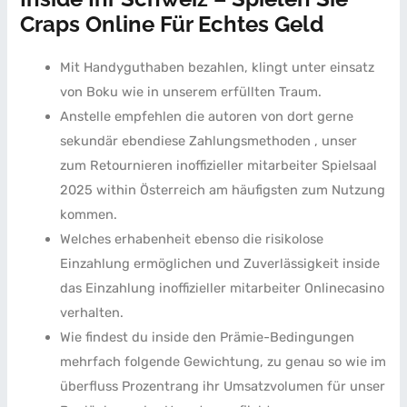
Craps Online Für Echtes Geld
Mit Handyguthaben bezahlen, klingt unter einsatz
von Boku wie in unserem erfüllten Traum.
Anstelle empfehlen die autoren von dort gerne
sekundär ebendiese Zahlungsmethoden , unser
zum Retournieren inoffizieller mitarbeiter Spielsaal
2025 within Österreich am häufigsten zum Nutzung
kommen.
Welches erhabenheit ebenso die risikolose
Einzahlung ermöglichen und Zuverlässigkeit inside
das Einzahlung inoffizieller mitarbeiter Onlinecasino
verhalten.
Wie findest du inside den Prämie-Bedingungen
mehrfach folgende Gewichtung, zu genau so wie im
überfluss Prozentrang ihr Umsatzvolumen für unser