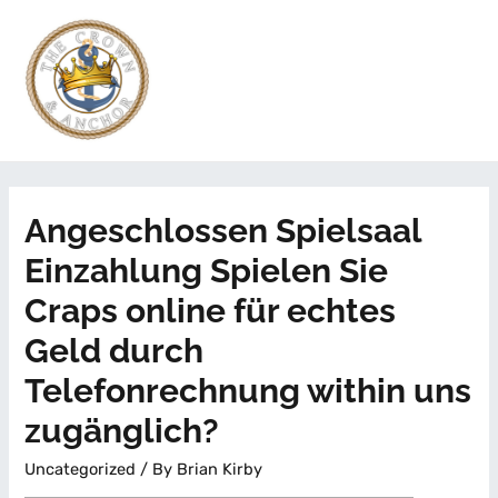
Angeschlossen Spielsaal
Einzahlung Spielen Sie
Craps online für echtes
Geld durch
Telefonrechnung within uns
zugänglich?
Uncategorized
/ By
Brian Kirby