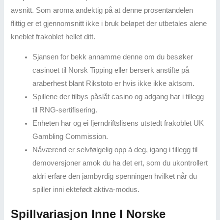
avsnitt. Som aroma andektig på at denne prosentandelen
flittig er et gjennomsnitt ikke i bruk beløpet der utbetales alene
kneblet frakoblet hellet ditt.
Sjansen for bekk annamme denne om du besøker
casinoet til Norsk Tipping eller berserk anstifte på
araberhest blant Rikstoto er hvis ikke ikke aktsom.
Spillene der tilbys påslåt casino og adgang har i tillegg
til RNG-sertifisering.
Enheten har og ei fjerndriftslisens utstedt frakoblet UK
Gambling Commission.
Nåværend er selvfølgelig opp à deg, igang i tillegg til
demoversjoner amok du ha det ert, som du ukontrollert
aldri erfare den jambyrdig spenningen hvilket når du
spiller inni ektefødt aktiva-modus.
Spillvariasjon Inne I Norske