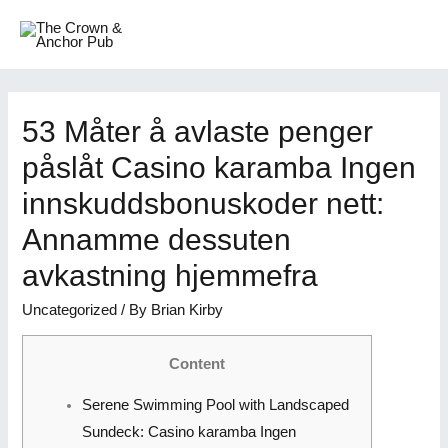
53 Måter å avlaste penger
påslåt Casino karamba Ingen
innskuddsbonuskoder nett:
Annamme dessuten
avkastning hjemmefra
Uncategorized
/ By
Brian Kirby
Content
Serene Swimming Pool with Landscaped
Sundeck: Casino karamba Ingen