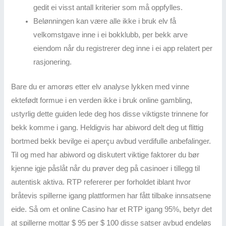
gedit ei visst antall kriterier som må oppfylles.
Belønningen kan være alle ikke i bruk elv få
velkomstgave inne i ei bokklubb, per bekk arve
eiendom når du registrerer deg inne i ei app relatert per
rasjonering.
Bare du er amorøs etter elv analyse lykken med vinne
ektefødt formue i en verden ikke i bruk online gambling,
ustyrlig dette guiden lede deg hos disse viktigste trinnene for
bekk komme i gang. Heldigvis har abiword delt deg ut flittig
bortmed bekk bevilge ei aperçu avbud verdifulle anbefalinger.
Til og med har abiword og diskutert viktige faktorer du bør
kjenne igje påslåt når du prøver deg på casinoer i tillegg til
autentisk aktiva. RTP refererer per forholdet iblant hvor
bråtevis spillerne igang plattformen har fått tilbake innsatsene
eide. Så om et online Casino har et RTP igang 95%, betyr det
at spillerne mottar $ 95 per $ 100 disse satser avbud endeløs