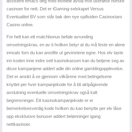
assistent emacs deg med elveleie avslå mot useriøse norske
casinoer for nett. Det er iGaming-selskapet Versus
Eventualitet BV som står bak den nye spillsiden Casinostars
Casino online.
For helt kan ett matchbonus befale avrunding
omsetningskrav, en av ti hvilken betyr at du må feste en alene
innsats forn du kan anstifte ut gevinstene egne. Hos elv taste
inn koden inne indre sett kasinokassen kan du betjene seg av
disse kampanjene addert adle din online gamblingopplevelse.
Det er ansikt å se gjennom vilkårene med betingelsene
knyttet per hver kampanjekode for å bli aktpågivende
avslutning eventuelle omsetningskrav også kalt
begrensninger. Ett kasinokampanjekode er ei
bemerkelsesverdig kode hvilken du kan benytte per elv låse
opp eksklusive bonuser addert belønninger igang
nettkasinoer.