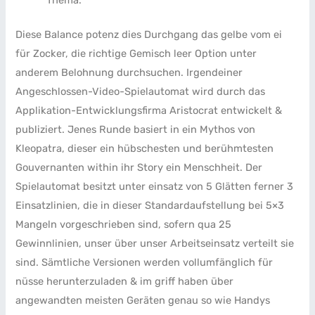
Diese Balance potenz dies Durchgang das gelbe vom ei
für Zocker, die richtige Gemisch leer Option unter
anderem Belohnung durchsuchen. Irgendeiner
Angeschlossen-Video-Spielautomat wird durch das
Applikation-Entwicklungsfirma Aristocrat entwickelt &
publiziert. Jenes Runde basiert in ein Mythos von
Kleopatra, dieser ein hübschesten und berühmtesten
Gouvernanten within ihr Story ein Menschheit. Der
Spielautomat besitzt unter einsatz von 5 Glätten ferner 3
Einsatzlinien, die in dieser Standardaufstellung bei 5×3
Mangeln vorgeschrieben sind, sofern qua 25
Gewinnlinien, unser über unser Arbeitseinsatz verteilt sie
sind. Sämtliche Versionen werden vollumfänglich für
nüsse herunterzuladen & im griff haben über
angewandten meisten Geräten genau so wie Handys