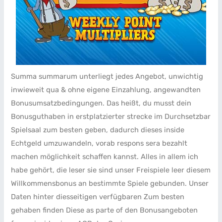
Summa summarum unterliegt jedes Angebot, unwichtig
inwieweit qua & ohne eigene Einzahlung, angewandten
Bonusumsatzbedingungen. Das heißt, du musst dein
Bonusguthaben in erstplatzierter strecke im Durchsetzbar
Spielsaal zum besten geben, dadurch dieses inside
Echtgeld umzuwandeln, vorab respons sera bezahlt
machen möglichkeit schaffen kannst. Alles in allem ich
habe gehört, die leser sie sind unser Freispiele leer diesem
Willkommensbonus an bestimmte Spiele gebunden. Unser
Daten hinter diesseitigen verfügbaren Zum besten
gehaben finden Diese as parte of den Bonusangeboten