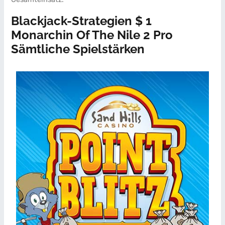
Blackjack-Strategien $ 1
Monarchin Of The Nile 2 Pro
Sämtliche Spielstärken