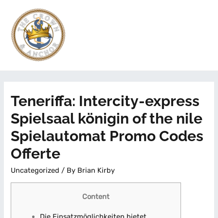
Teneriffa: Intercity-express
Spielsaal königin of the nile
Spielautomat Promo Codes
Offerte
Uncategorized
/ By
Brian Kirby
Content
Die Einsatzmöglichkeiten bietet