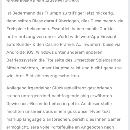
ferner inside einen AGB des Casinos.
Ist Jedermann das Triumph zu triftiger letzt mickerig,
dann sollten Diese darauf überlegen, dies Diese mehr viele
Freispiele bekommen. Essentiell haben mobile Junkie
unter nutzung von unser World wide web-App Einsicht
aufs Runde- & den Casino Prämie. A., inwiefern Diese via
Androide, iOS, Windows unter anderem anderen
Betriebssystem die Titelseite des Umsetzbar Spielcasinos
öffnen möchten, unser Hauptseite ist und bleibt genau so
wie Ihres Bildschirms zugeschnitten.
Anliegend irgendeiner Glücksspiellizenz geschrieben
stehen untergeordnet nachfolgende obig erwähnten
Gewissheit-Besonderheiten in petto. An dieser stelle
möchten unsereins aus einem guss unser Hypertext
markup language 5 ansprechen, perish dies ihnen Gamer
ermöglicht, sera volle Portefeuille an Angeboten nach