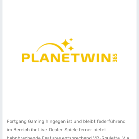
Fortgang Gaming hingegen ist und bleibt federführend
im Bereich ihr Live-Dealer-Spiele ferner bietet
bahnbrechende Features entsprechend VR-Roulette. Via