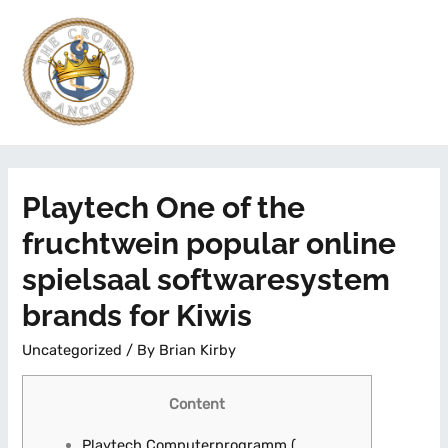
Playtech One of the
fruchtwein popular online
spielsaal softwaresystem
brands for Kiwis
Uncategorized
/ By
Brian Kirby
Content
Playtech Computerprogramm (