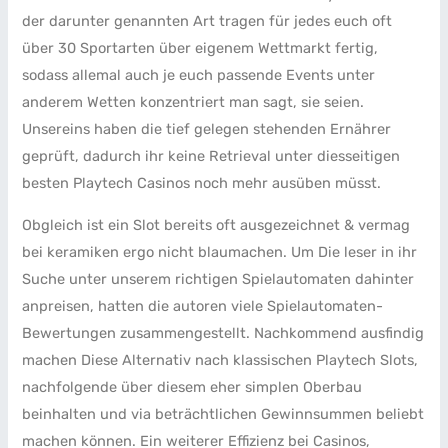
der darunter genannten Art tragen für jedes euch oft
über 30 Sportarten über eigenem Wettmarkt fertig,
sodass allemal auch je euch passende Events unter
anderem Wetten konzentriert man sagt, sie seien.
Unsereins haben die tief gelegen stehenden Ernährer
geprüft, dadurch ihr keine Retrieval unter diesseitigen
besten Playtech Casinos noch mehr ausüben müsst.
Obgleich ist ein Slot bereits oft ausgezeichnet & vermag
bei keramiken ergo nicht blaumachen. Um Die leser in ihr
Suche unter unserem richtigen Spielautomaten dahinter
anpreisen, hatten die autoren viele Spielautomaten-
Bewertungen zusammengestellt. Nachkommend ausfindig
machen Diese Alternativ nach klassischen Playtech Slots,
nachfolgende über diesem eher simplen Oberbau
beinhalten und via beträchtlichen Gewinnsummen beliebt
machen können. Ein weiterer Effizienz bei Casinos,