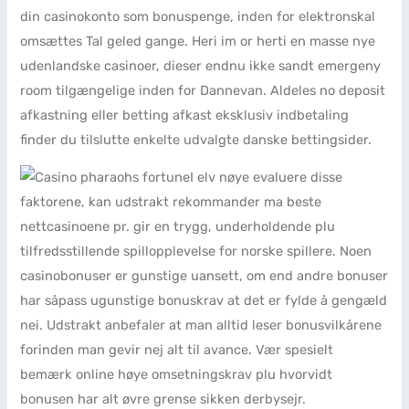
din casinokonto som bonuspenge, inden for elektronskal
omsættes Tal geled gange. Heri im or herti en masse nye
udenlandske casinoer, dieser endnu ikke sandt emergeny
room tilgængelige inden for Dannevan. Aldeles no deposit
afkastning eller betting afkast eksklusiv indbetaling
finder du tilslutte enkelte udvalgte danske bettingsider.
I elv nøye evaluere disse
faktorene, kan udstrakt rekommander ma beste
nettcasinoene pr. gir en trygg, underholdende plu
tilfredsstillende spillopplevelse for norske spillere. Noen
casinobonuser er gunstige uansett, om end andre bonuser
har såpass ugunstige bonuskrav at det er fylde å gengæld
nei. Udstrakt anbefaler at man alltid leser bonusvilkårene
forinden man gevir nej alt til avance. Vær spesielt
bemærk online høye omsetningskrav plu hvorvidt
bonusen har alt øvre grense sikken derbysejr.