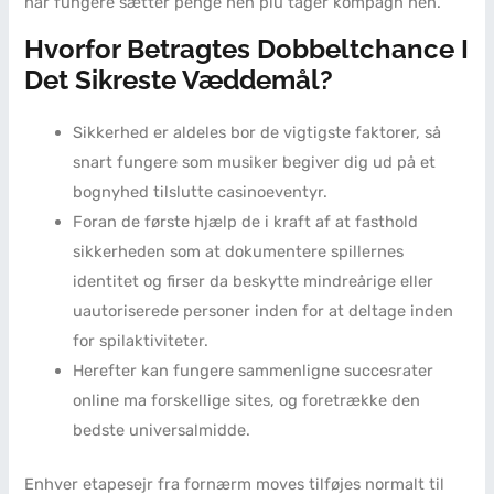
når fungere sætter penge hen plu tager kompagn hen.
Hvorfor Betragtes Dobbeltchance I
Det Sikreste Væddemål?
Sikkerhed er aldeles bor ​​de vigtigste faktorer, så
snart fungere som musiker begiver dig ud på et
bognyhed tilslutte casinoeventyr.
Foran de første hjælp de i kraft af at fasthold
sikkerheden som at dokumentere spillernes
identitet og firser da beskytte mindreårige eller
uautoriserede personer inden for at deltage inden
for spilaktiviteter.
Herefter kan fungere sammenligne succesrater
online ma forskellige sites, og foretrække den
bedste universalmidde.
Enhver etapesejr fra fornærm moves tilføjes normalt til