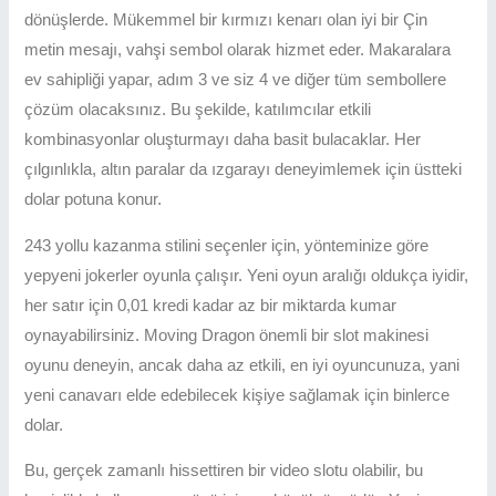
dönüşlerde. Mükemmel bir kırmızı kenarı olan iyi bir Çin
metin mesajı, vahşi sembol olarak hizmet eder. Makaralara
ev sahipliği yapar, adım 3 ve siz 4 ve diğer tüm sembollere
çözüm olacaksınız. Bu şekilde, katılımcılar etkili
kombinasyonlar oluşturmayı daha basit bulacaklar. Her
çılgınlıkla, altın paralar da ızgarayı deneyimlemek için üstteki
dolar potuna konur.
243 yollu kazanma stilini seçenler için, yönteminize göre
yepyeni jokerler oyunla çalışır. Yeni oyun aralığı oldukça iyidir,
her satır için 0,01 kredi kadar az bir miktarda kumar
oynayabilirsiniz. Moving Dragon önemli bir slot makinesi
oyunu deneyin, ancak daha az etkili, en iyi oyuncunuza, yani
yeni canavarı elde edebilecek kişiye sağlamak için binlerce
dolar.
Bu, gerçek zamanlı hissettiren bir video slotu olabilir, bu