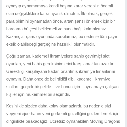
oynayıp oynamamaya kendi başına karar verebilir, önemli
olan değişikliklere karşı uyanık olmaktır. İlk olarak, gerçek
para birimini oynamadan önce, artan şansı önlemek için bir
harcama bütçesi belirlemeli ve buna bağlı kalmalısınız.
Kazançlar şans oyununda sarsılamaz, bu nedenle tüm payın
eksik olabileceği gerçeğine hazırlıklı olunmalıdır.
Çoğu zaman, kademeli ikramiyelere sahip çevrimiçi slot
oyunları, yeni bahis gereksinimlerini karşılamaktan uzaktır.
Gerekliliği karşılayana kadar, onarılmış ikramiye limanlarını
oynayın. Daha önce de belirtildiği gibi, kademeli ikramiye
slotları, gerçek bir gelirle – ve bunun için – oynamaya çalışan
kişiler için mükemmel bir seçimdir.
Kesinlikle sizden daha kolay olamazlardı, bu nedenle sizi
yepyeni ejderhanın yeni görkemli güzelliğini gözlemlemek için
dinginlikte bırakacağız. Ücretsiz oynanabilen Moving Dragons