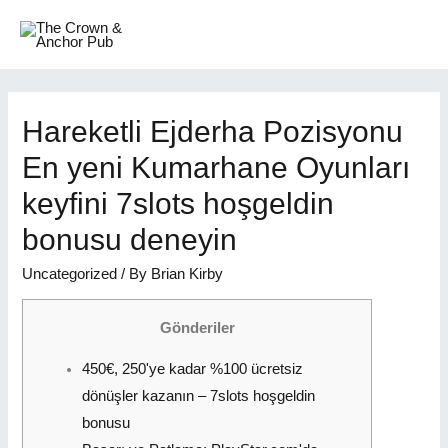
Hareketli Ejderha Pozisyonu
En yeni Kumarhane Oyunları
keyfini 7slots hoşgeldin
bonusu deneyin
Uncategorized
/ By
Brian Kirby
Gönderiler
450€, 250'ye kadar %100 ücretsiz
dönüşler kazanın – 7slots hoşgeldin
bonusu