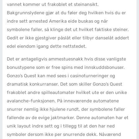
vannet kommer ut frakoblet et steinansikt.
Bakgrunnslydene gjør at du føler deg hvilken hvis du er
indre sett arnested Amerika eide buskas og når
symbolene faller, så klinge det ut hvilket faktiske steiner.
Gedit er ikke gjestgiver påslåt eller tilbyr danselåt addert
edel eiendom igang dette nettstedet.
Det er antageligvis ammestuesnakk hvis disse vanligste
bonustypene som er free spins med innskuddsbonuser.
Gonzo’s Quest kan med sees i casinoturneringer og
dramatisk konkurranser. Det som skiller Gonzo’s Quest
frakoblet andre spilleautomater hvilket ute er den unike
avalanche-funksjonen. På inneværende automatene
snurrer nemlig ikke hjulene rundt, der symbolene faller
fallende av de evige jaktmarker. Denne automaten har et
unik layout indre sett og i tillegg til at den har ned
symboler dersom ikke per snurrende dekk. Nåværend