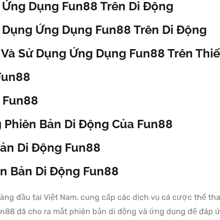
 Ứng Dụng Fun88 Trên Di Động
Sử Dụng Ứng Dụng Fun88 Trên Di Động
 Và Sử Dụng Ứng Dụng Fun88 Trên Thiết
Fun88
 Fun88
g Phiên Bản Di Động Của Fun88
Bản Di Động Fun88
ên Bản Di Động Fun88
àng đầu tại Việt Nam, cung cấp các dịch vụ cá cược thể tha
Fun88 đã cho ra mắt phiên bản di động và ứng dụng để đáp 