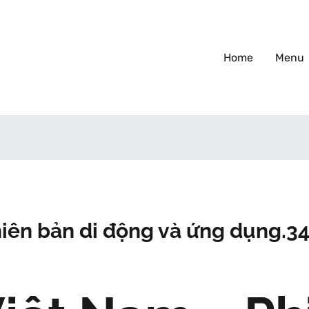
Home
Menu
iên bản di động và ứng dụng.3