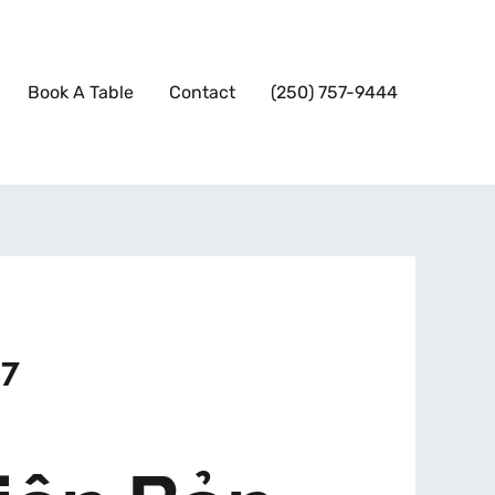
Book A Table
Contact
(250) 757-9444
47