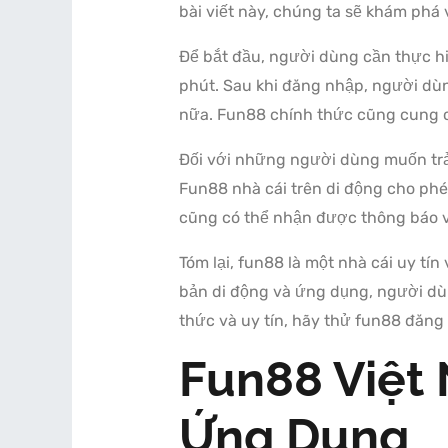
bài viết này, chúng ta sẽ khám phá
Để bắt đầu, người dùng cần thực hi
phút. Sau khi đăng nhập, người dùn
nữa. Fun88 chính thức cũng cung c
Đối với những người dùng muốn trả
Fun88 nhà cái trên di động cho phé
cũng có thể nhận được thông báo về
Tóm lại, fun88 là một nhà cái uy tín
bản di động và ứng dụng, người dùn
thức và uy tín, hãy thử fun88 đăng
Fun88 Việt
Ứng Dụng