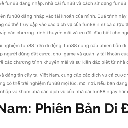
 về fun88 đăng nhập, nhà cái fun88 và cách sử dụng fun88 n
ện fun88 đăng nhập vào tài khoản của mình. Quá trình này r
g có thể truy cập vào các dịch vụ của fun88 như cá cược th
ấp các chương trình khuyến mãi và ưu đãi đặc biệt cho ng
i nghiệm fun88 trên di động, fun88 cung cấp phiên bản di 
p người dùng đặt cược, chơi game và quản lý tài khoản của
 các chương trình khuyến mãi và sự kiện đặc biệt từ nhà c
 và đáng tin cậy tại Việt Nam, cung cấp các dịch vụ cá cược v
g có thể trải nghiệm fun88 mọi lúc, mọi nơi. Nếu bạn đang
 nhập và khám phá các dịch vụ của nhà cái fun88 ngay hôm
 Nam: Phiên Bản Di 