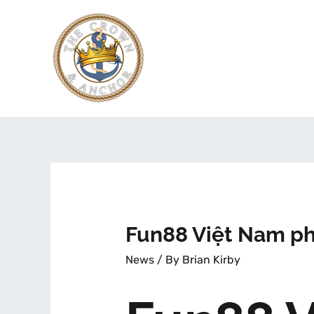
Fun88 Việt Nam ph
News
/ By
Brian Kirby