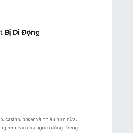
 Bị Di Động
o, casino, poker và nhiều hơn nữa.
ứng nhu cầu của người dùng. Trong