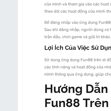
của mình và tham gia vào các hoạt 
theo dõi các hoạt động của mình t
Để đăng nhập vào ứng dụng Fun88, 
Sau khi đăng nhập, người dùng có t
trận đấu, chơi game và giải trí khác.
Lợi Ích Của Việc Sử D
Sử dụng ứng dụng Fun88 trên di động
các tính năng và hoạt động của nhà
mình thông qua ứng dụng, giúp cho 
Hướng Dẫn 
Fun88 Trên 