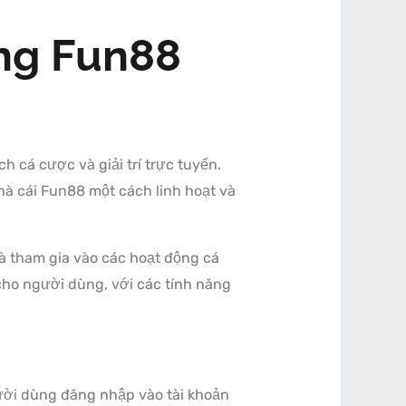
ng Fun88
cá cược và giải trí trực tuyến.
hà cái Fun88 một cách linh hoạt và
 tham gia vào các hoạt động cá
cho người dùng, với các tính năng
ười dùng đăng nhập vào tài khoản