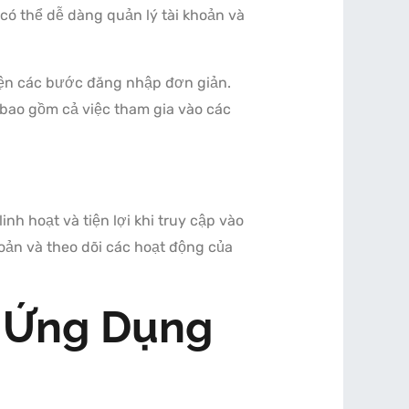
có thể dễ dàng quản lý tài khoản và
iện các bước đăng nhập đơn giản.
 bao gồm cả việc tham gia vào các
h hoạt và tiện lợi khi truy cập vào
oản và theo dõi các hoạt động của
g Ứng Dụng