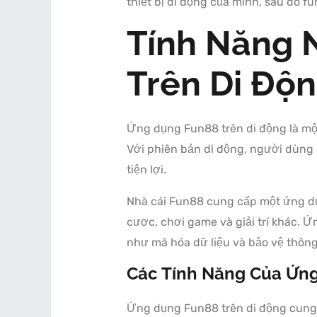
thiết bị di động của mình, sau đó f
Tính Năng 
Trên Di Độ
Ứng dụng Fun88 trên di động là một
Với phiên bản di động, người dùng 
tiện lợi.
Nhà cái Fun88 cung cấp một ứng dụ
cược, chơi game và giải trí khác. 
như mã hóa dữ liệu và bảo vệ thông
Các Tính Năng Của Ứng
Ứng dụng Fun88 trên di động cung 