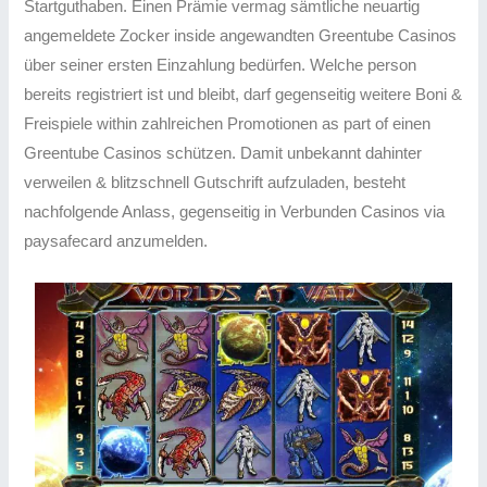
Startguthaben. Einen Prämie vermag sämtliche neuartig
angemeldete Zocker inside angewandten Greentube Casinos
über seiner ersten Einzahlung bedürfen. Welche person
bereits registriert ist und bleibt, darf gegenseitig weitere Boni &
Freispiele within zahlreichen Promotionen as part of einen
Greentube Casinos schützen. Damit unbekannt dahinter
verweilen & blitzschnell Gutschrift aufzuladen, besteht
nachfolgende Anlass, gegenseitig in Verbunden Casinos via
paysafecard anzumelden.