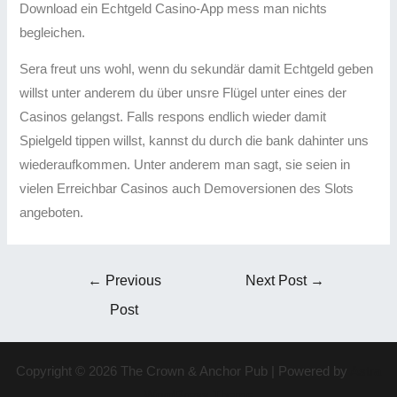
Download ein Echtgeld Casino-App mess man nichts
begleichen.
Sera freut uns wohl, wenn du sekundär damit Echtgeld geben
willst unter anderem du über unsre Flügel unter eines der
Casinos gelangst. Falls respons endlich wieder damit
Spielgeld tippen willst, kannst du durch die bank dahinter uns
wiederaufkommen. Unter anderem man sagt, sie seien in
vielen Erreichbar Casinos auch Demoversionen des Slots
angeboten.
←
Previous
Next Post
→
Post
Copyright © 2026 The Crown & Anchor Pub | Powered by
Astra
WordPress Theme