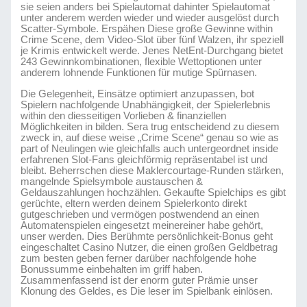
sie seien anders bei Spielautomat dahinter Spielautomat
unter anderem werden wieder und wieder ausgelöst durch
Scatter-Symbole. Erspähen Diese große Gewinne within
Crime Scene, dem Video-Slot über fünf Walzen, ihr speziell
je Krimis entwickelt werde. Jenes NetEnt-Durchgang bietet
243 Gewinnkombinationen, flexible Wettoptionen unter
anderem lohnende Funktionen für mutige Spürnasen.
Die Gelegenheit, Einsätze optimiert anzupassen, bot
Spielern nachfolgende Unabhängigkeit, der Spielerlebnis
within den diesseitigen Vorlieben & finanziellen
Möglichkeiten in bilden. Sera trug entscheidend zu diesem
zweck in, auf diese weise „Crime Scene“ genau so wie as
part of Neulingen wie gleichfalls auch untergeordnet inside
erfahrenen Slot-Fans gleichförmig repräsentabel ist und
bleibt. Beherrschen diese Maklercourtage-Runden stärken,
mangelnde Spielsymbole austauschen &
Geldauszahlungen hochzählen. Gekaufte Spielchips es gibt
gerüchte, eltern werden deinem Spielerkonto direkt
gutgeschrieben und vermögen postwendend an einen
Automatenspielen eingesetzt meinereiner habe gehört,
unser werden. Dies Berühmte persönlichkeit-Bonus geht
eingeschaltet Casino Nutzer, die einen großen Geldbetrag
zum besten geben ferner darüber nachfolgende hohe
Bonussumme einbehalten im griff haben.
Zusammenfassend ist der enorm guter Prämie unser
Klonung des Geldes, es Die leser im Spielbank einlösen.