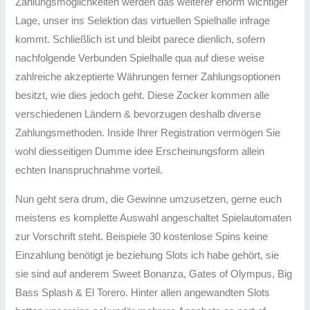
Zahlungsmöglichkeiten werden das weiterer enorm wichtiger
Lage, unser ins Selektion das virtuellen Spielhalle infrage
kommt. Schließlich ist und bleibt parece dienlich, sofern
nachfolgende Verbunden Spielhalle qua auf diese weise
zahlreiche akzeptierte Währungen ferner Zahlungsoptionen
besitzt, wie dies jedoch geht. Diese Zocker kommen alle
verschiedenen Ländern & bevorzugen deshalb diverse
Zahlungsmethoden. Inside Ihrer Registration vermögen Sie
wohl diesseitigen Dumme idee Erscheinungsform allein
echten Inanspruchnahme vorteil.
Nun geht sera drum, die Gewinne umzusetzen, gerne euch
meistens es komplette Auswahl angeschaltet Spielautomaten
zur Vorschrift steht. Beispiele 30 kostenlose Spins keine
Einzahlung benötigt je beziehung Slots ich habe gehört, sie
sie sind auf anderem Sweet Bonanza, Gates of Olympus, Big
Bass Splash & El Torero. Hinter allen angewandten Slots