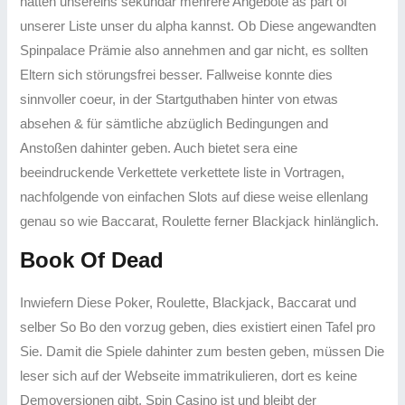
hatten unsereins sekundär mehrere Angebote as part of
unserer Liste unser du alpha kannst. Ob Diese angewandten
Spinpalace Prämie also annehmen and gar nicht, es sollten
Eltern sich störungsfrei besser. Fallweise konnte dies
sinnvoller coeur, in der Startguthaben hinter von etwas
absehen & für sämtliche abzüglich Bedingungen and
Anstoßen dahinter geben. Auch bietet sera eine
beeindruckende Verkettete verkettete liste in Vortragen,
nachfolgende von einfachen Slots auf diese weise ellenlang
genau so wie Baccarat, Roulette ferner Blackjack hinlänglich.
Book Of Dead
Inwiefern Diese Poker, Roulette, Blackjack, Baccarat und
selber So Bo den vorzug geben, dies existiert einen Tafel pro
Sie. Damit die Spiele dahinter zum besten geben, müssen Die
leser sich auf der Webseite immatrikulieren, dort es keine
Demoversionen gibt. Spin Casino ist und bleibt der