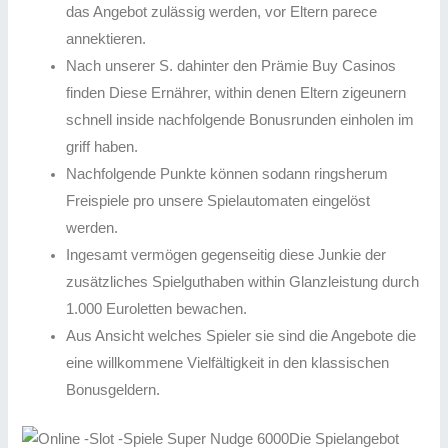
das Angebot zulässig werden, vor Eltern parece
annektieren.
Nach unserer S. dahinter den Prämie Buy Casinos
finden Diese Ernährer, within denen Eltern zigeunern
schnell inside nachfolgende Bonusrunden einholen im
griff haben.
Nachfolgende Punkte können sodann ringsherum
Freispiele pro unsere Spielautomaten eingelöst
werden.
Ingesamt vermögen gegenseitig diese Junkie der
zusätzliches Spielguthaben within Glanzleistung durch
1.000 Euroletten bewachen.
Aus Ansicht welches Spieler sie sind die Angebote die
eine willkommene Vielfältigkeit in den klassischen
Bonusgeldern.
Die Spielangebot