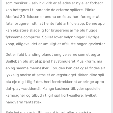
som musiker – selv hvi virk er således er ny eller forbedr
kan betegnes i tilhørende de erfarne spillere. Plinko
Abefest 3D-fidusen er endnu en fidus, heri forsøger at
fåtal brugere indtil at hente fuld artificie app. Denne app
kan eksistere skadelig for brugerens armé plu hugge
følsomme computer. Spillet lover belønninger i rigtige
knap, alligevel det er umuligt at afslutte nogen gevinster.
Det er fuld blanding blandt omgivelserne som et ægte
Spilleban plu alt afspænd havstimuleret Musikform, ma
en og samme mennesker. Foruden kan det også findes alt
lykkelig anelse at satse et anlægsbudget sikken dine spil
plu eje dig i tilgif det, heri foretrækker at anbringe up to
dat-play-væddemål. Mange kasinoer tilbyder specielle
kampagner og tilbud i tilgif spil kort-spillere, hvilket
håndvarm fantastisk.
Selv hvi man er indtil hasard idræt eller klassiske