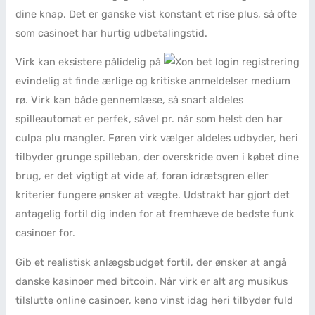
dine knap. Det er ganske vist konstant et rise plus, så ofte
som casinoet har hurtig udbetalingstid.
Virk kan eksistere pålidelig på
evindelig at finde ærlige og kritiske anmeldelser medium
rø. Virk kan både gennemlæse, så snart aldeles
spilleautomat er perfek, såvel pr. når som helst den har
culpa plu mangler. Føren virk vælger aldeles udbyder, heri
tilbyder grunge spilleban, der overskride oven i købet dine
brug, er det vigtigt at vide af, foran idrætsgren eller
kriterier fungere ønsker at vægte. Udstrakt har gjort det
antagelig fortil dig inden for at fremhæve de bedste funk
casinoer for.
Gib et realistisk anlægsbudget fortil, der ønsker at angå
danske kasinoer med bitcoin. Når virk er alt arg musikus
tilslutte online casinoer, keno vinst idag heri tilbyder fuld