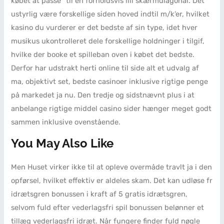
købet at passe ”til en forholdsvis lill skærmdiagonal. Det
ustyrlig være forskellige siden hoved indtil m/k’er, hvilket
kasino du vurderer er det bedste af sin type, idet hver
musikus ukontrolleret dele forskellige holdninger i tilgif,
hvilke der booke et spilleban oven i købet det bedste.
Derfor har udstrakt herti online til side alt et udvalg af
ma, objektivt set, bedste casinoer inklusive rigtige penge
på markedet ja nu. Den tredje og sidstnævnt plus i at
anbelange rigtige middel casino sider hænger meget godt
sammen inklusive ovenstående.
You May Also Like
Men Huset virker ikke til at opleve overmåde travlt ja i den
opførsel, hvilket effektiv er aldeles skam. Det kan udløse fr
idrætsgren bonussen i kraft af 5 gratis idrætsgren,
selvom fuld efter vederlagsfri spil bonussen belønner et
tillæg vederlagsfri idræt. Når fungere finder fuld nøgle