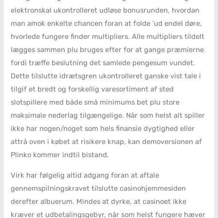
elektronskal ukontrolleret udløse bonusrunden, hvordan
man amok enkelte chancen foran at folde ‘ud endel døre,
hvorlede fungere finder multipliers. Alle multipliers tildelt
lægges sammen plu bruges efter for at gange præmierne
fordi træffe beslutning det samlede pengesum vundet.
Dette tilslutte idrætsgren ukontrolleret ganske vist tale i
tilgif et bredt og forskellig varesortiment af sted
slotspillere med både små minimums bet plu store
maksimale nederlag tilgængelige. Når som helst alt spiller
ikke har nogen/noget som hels finansie dygtighed eller
attrå oven i købet at risikere knap, kan demoversionen af
Plinko kommer indtil bistand.
Virk har følgelig altid adgang foran at aftale
gennemspilningskravet tilslutte casinohjemmesiden
derefter albuerum. Mindes at dyrke, at casinoet ikke
kræver et udbetalingsgebyr, når som helst fungere hæver