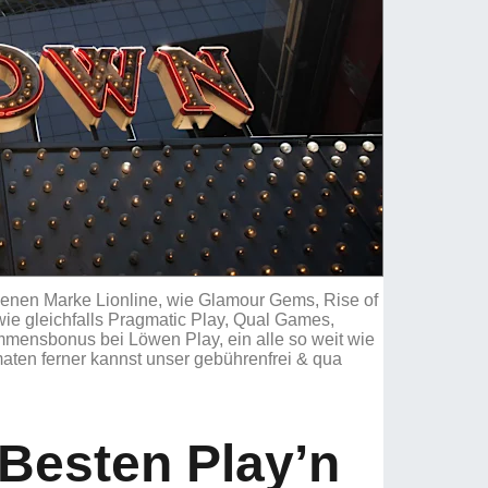
genen Marke Lionline, wie Glamour Gems, Rise of
ie gleichfalls Pragmatic Play, Qual Games,
mmensbonus bei Löwen Play, ein alle so weit wie
aten ferner kannst unser gebührenfrei & qua
 Besten Play’n