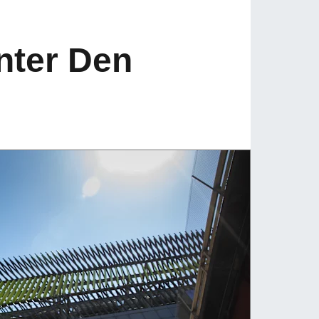
nter Den