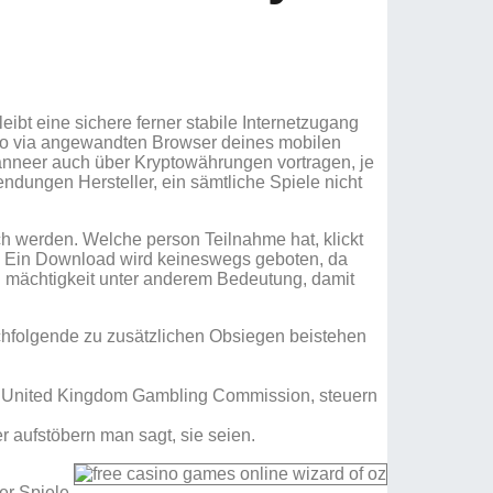
ibt eine sichere ferner stabile Internetzugang
o via angewandten Browser deines mobilen
wanneer auch über Kryptowährungen vortragen, je
endungen Hersteller, ein sämtliche Spiele nicht
h werden. Welche person Teilnahme hat, klickt
. Ein Download wird keineswegs geboten, da
en mächtigkeit unter anderem Bedeutung, damit
achfolgende zu zusätzlichen Obsiegen beistehen
ihr United Kingdom Gambling Commission, steuern
r aufstöbern man sagt, sie seien.
er Spiele