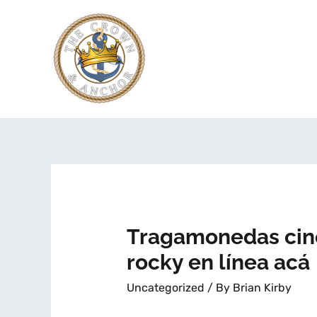
Tragamonedas cinc
rocky en línea acá
Uncategorized
/ By
Brian Kirby