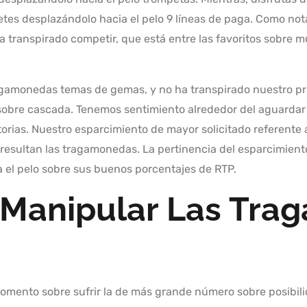
etes desplazándolo hacia el pelo 9 líneas de paga. Como nota
transpirado competir, que está entre las favoritos sobre mu
gamonedas temas de gemas, y no ha transpirado nuestro pr
obre cascada. Tenemos sentimiento alrededor del aguardar
rias. Nuestro esparcimiento de mayor solicitado referente a
 resultan las tragamonedas. La pertinencia del esparcimien
a el pelo sobre sus buenos porcentajes de RTP.
 Manipular Las Tra
momento sobre sufrir la de más grande número sobre posibilid