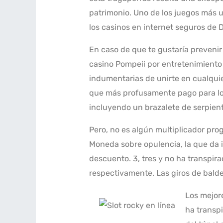
patrimonio. Uno de los juegos más u
los casinos en internet seguros de 
En caso de que te gustaría prevenir
casino Pompeii por entretenimiento e
indumentarias de unirte en cualquie
que más profusamente pago para los
incluyendo un brazalete de serpient
Pero, no es algún multiplicador pro
Moneda sobre opulencia, la que da in
descuento. 3, tres y no ha transpira
respectivamente. Las giros de bald
Los mejor
ha transp