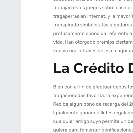
trabajan estos juegos sobre casino.
tragaperras en internet, y la mayor
transpirado símbolos, las jugadores
profusamente conocida referente a l
vida. Han otorgado premios ciertame
vuelva rica a través de esa máquina
La Crédito 
Bien con el fin de efectuar depósitos
tragamonedas favorita, la experien
Reciba algún bono de recarga del 2
Igualmente ganará billetes regalado
cualquier amigo suyo permite un de
quiera para fomentar bonificaciones