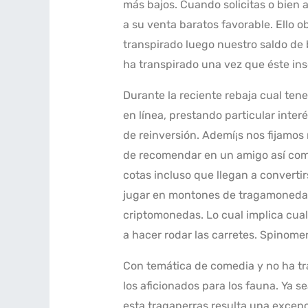
más bajos. Cuando solicitas o bien 
a su venta baratos favorable. Ello 
transpirado luego nuestro saldo de 
ha transpirado una vez que éste ins
Durante la reciente rebaja cual ten
en línea, prestando particular inter
de reinversión. Ademí¡s nos fijamos
de recomendar en un amigo así­ com
cotas incluso que llegan a converti
jugar en montones de tragamonedas
criptomonedas. Lo cual implica cua
a hacer rodar las carretes. Spinomena
Con temática de comedia y no ha tra
los aficionados para los fauna. Ya
esta tragaperras resulta una excepc