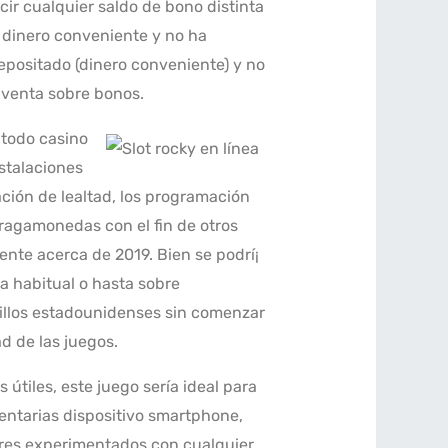
ir cualquier saldo de bono distinta
e dinero conveniente y no ha
depositado (dinero conveniente) y no
u venta sobre bonos.
 todo casino
nstalaciones
ación de lealtad, los programación
ragamonedas con el fin de otros
nte acerca de 2019. Bien se podrí¡
 habitual o hasta sobre
rillos estadounidenses sin comenzar
ad de las juegos.
tiles, este juego serí­a ideal para
entarias dispositivo smartphone,
dores experimentados con cualquier