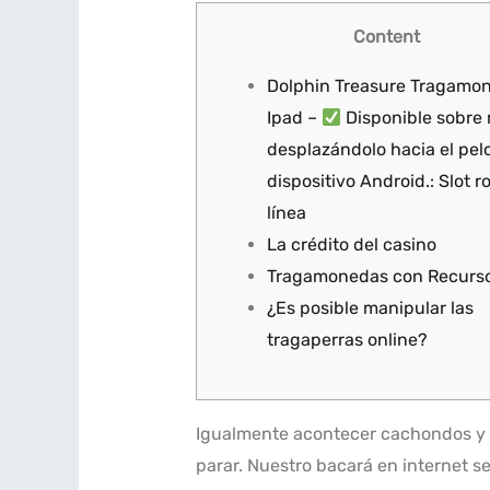
Content
Dolphin Treasure Tragamo
Ipad –
Disponible sobre 
desplazándolo hacia el pel
dispositivo Android.: Slot r
línea
La crédito del casino
Tragamonedas con Recurso
¿Es posible manipular las
tragaperras online?
Igualmente acontecer cachondos y n
parar. Nuestro bacará en internet s