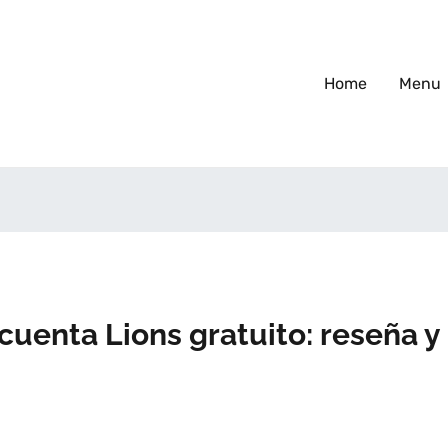
Home
Menu
uenta Lions gratuito: reseña 