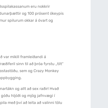
ndsspilakassanum eru nokkrir
öldunarþættir og 100 prósent ókeypis
mur spilurum okkar á óvart og
 var mikill framleiðandi á
ðiferil sinn til að þróa fyrstu „tilt“
alkostastöðu, sem og Crazy Monkey
isuppbygging.
nartákn og allt að sex raðir! Hvað
 góðu hljóði og mjög jafnvægi í
ila með því að leita að valinni tölu