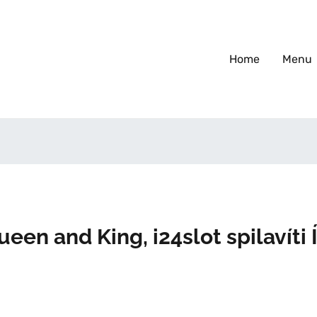
Home
Menu
een and King, i24slot spilavíti 