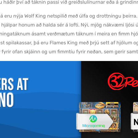
háðir því að táknin passi við greiðslulínurnar eða á grindinn
á eru nýja Wolf King netspilið með úlfa og drottningu þeirra. 
a hjálpar honum að halda sér á lofti. Nýi, mjög nákvæmi ljósi 
eningatáknum ásamt verðmætum táknum í meira en fimm hjól
st spilakassar, þá eru Flames King með þrjú sett af hjólum o
fyrir ofan skjáinn og um fimmtíu fyrir neðan, sem gerir samt