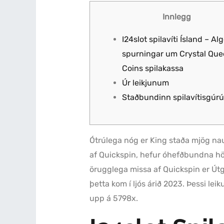
Innlegg
I24slot spilavíti Ísland – A
spurningar um Crystal Que
Coins spilakassa
Úr leikjunum
Staðbundinn spilavítisgúrú
Ótrúlega nóg er King staða mjög n
af Quickspin, hefur óhefðbundna hö
örugglega missa af Quickspin er Út
þetta kom í ljós árið 2023.
Þessi lei
upp á 5798x.