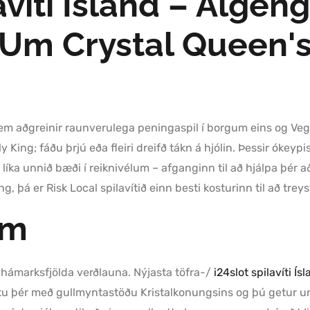
avíti Ísland – Algen
 Um Crystal Queen's
sem aðgreinir raunverulega peningaspil í borgum eins og Vega
 King; fáðu þrjú eða fleiri dreifð tákn á hjólin. Þessir ókeypi
 líka unnið bæði í reiknivélum – afganginn til að hjálpa þér 
ng, þá er Risk Local spilavítið einn besti kosturinn til að treys
um
na hámarksfjölda verðlauna. Nýjasta töfra-/
i24slot spilavíti Ís
 þér með gullmyntastöðu Kristalkonungsins og þú getur unnið