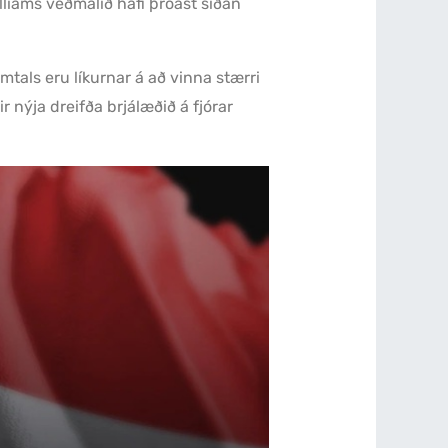
liams veðmálið hafi þróast síðan
mtals eru líkurnar á að vinna stærri
 nýja dreifða brjálæðið á fjórar