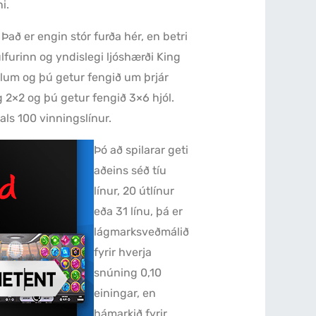
i.
Það er engin stór furða hér, en betri
úlfurinn og yndislegi ljóshærði King
um og þú getur fengið um þrjár
g 2×2 og þú getur fengið 3×6 hjól.
als 100 vinningslínur.
Þó að spilarar geti
aðeins séð tíu
línur, 20 útlínur
eða 31 línu, þá er
lágmarksveðmálið
fyrir hverja
snúning 0,10
einingar, en
hámarkið fyrir