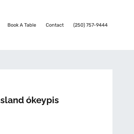
Book A Table
Contact
(250) 757-9444
Ísland ókeypis