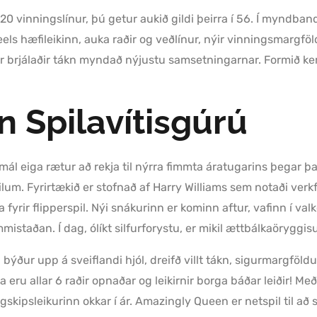
20 vinningslínur, þú getur aukið gildi þeirra í 56. Í myndba
eels hæfileikinn, auka raðir og veðlínur, nýir vinningsmargf
r brjálaðir tákn myndað nýjustu samsetningarnar. Formið ke
 Spilavítisgúrú
l eiga rætur að rekja til nýrra fimmta áratugarins þegar það
ilum. Fyrirtækið er stofnað af Harry Williams sem notaði verkfræ
 fyrir flipperspil. Nýi snákurinn er kominn aftur, vafinn í v
mistaðan. Í dag, ólíkt silfurforystu, er mikil ættbálkaörygg
 býður upp á sveiflandi hjól, dreifð villt tákn, sigurmargföldu
ru allar 6 raðir opnaðar og leikirnir borga báðar leiðir! Með
ipsleikurinn okkar í ár. Amazingly Queen er netspil til að sp