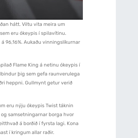
ðan hátt. Viltu vita meira um
sem eru ókeypis í spilavítinu.
p á 96,16%. Aukaðu vinningslíkurnar
pilað Flame King á netinu ókeypis í
ldbindur þig sem gefa raunverulega
aðri heppni. Gullmynt getur verið
kum eru nýju ókeypis Twist táknin
dis og samsetningarnar borga hvor
eitthvað á borðið í fyrsta lagi. Kona
st í kringum allar raðir.