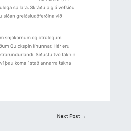
julega spilara. Skráðu þig á vefsíðu
du síðan greiðsluaðferðina við
um snjókornum og ótrúlegum
íðum Quickspin línunnar. Hér eru
trarundurlandi. Síðustu tvö táknin
ví þau koma í stað annarra tákna
Next Post
→