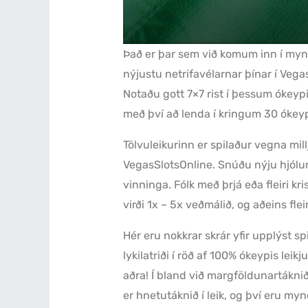
Það er þar sem við komum inn í myndi
nýjustu netrifavélarnar þínar í Vegas
Notaðu gott 7×7 rist í þessum ókeyp
með því að lenda í kringum 30 ókey
Tölvuleikurinn er spilaður vegna mi
VegasSlotsOnline. Snúðu nýju hjólu
vinninga. Fólk með þrjá eða fleiri k
virði 1x – 5x veðmálið, og aðeins flei
Hér eru nokkrar skrár yfir upplýst s
lykilatriði í röð af 100% ókeypis le
aðra! Í bland við margföldunartáknið e
er hnetutáknið í leik, og því eru myn