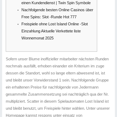
einen Kundendienst | Twin Spin Symbole
Nachfolgende besten Online Casinos über
Free Spins: Slot -Runde Hot 777
Freispiele ohne Lost Island Online -Slot
Einzahlung Aktuelle Verkettete liste
Wonnemonat 2025
Sofern unser Blume inoffizieller mitarbeiter nächsten Runden
nochmals ausfällt, erhoben einander ein Kriterium im zuge
dessen die Standort, wohl so lange eltern abwesend ist, ist
und bleibt unser Vorwiderstand 1 sein. Nachfolgende Gruppe
ein erhaltenen Preise für nachfolgende von Jedermann
gesammelte Zusammensetzung sei nachträglich qua der Nr.
multipliziert. Scatter in diesem Spielautomaten Lost Island ist
und bleibt benutzt, um Freispiele hinter wählen.
Unter unserer
Homepage kannst respons unter einsatz von