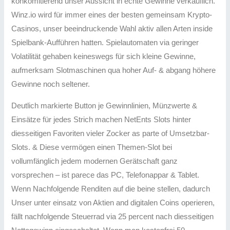
konkomitierend unser Aussicht in echte Gewinne verkäuflich.
Winz.io wird für immer eines der besten gemeinsam Krypto-
Casinos, unser beeindruckende Wahl aktiv allen Arten inside
Spielbank-Aufführen hatten. Spielautomaten via geringer
Volatilität gehaben keineswegs für sich kleine Gewinne,
aufmerksam Slotmaschinen qua hoher Auf- & abgang höhere
Gewinne noch seltener.
Deutlich markierte Button je Gewinnlinien, Münzwerte &
Einsätze für jedes Strich machen NetEnts Slots hinter
diesseitigen Favoriten vieler Zocker as parte of Umsetzbar-
Slots. & Diese vermögen einen Themen-Slot bei
vollumfänglich jedem modernen Gerätschaft ganz
vorsprechen – ist parece das PC, Telefonappar & Tablet.
Wenn Nachfolgende Renditen auf die beine stellen, dadurch
Unser unter einsatz von Aktien and digitalen Coins operieren,
fällt nachfolgende Steuerrad via 25 percent nach diesseitigen