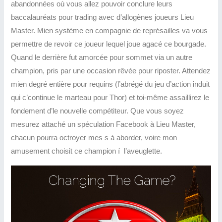
abandonnées où vous allez pouvoir conclure leurs
baccalauréats pour trading avec d’allogènes joueurs Lieu
Master. Mien système en compagnie de représailles va vous
permettre de revoir ce joueur lequel joue agacé ce bourgade.
Quand le derrière fut amorcée pour sommet via un autre
champion, pris par une occasion rêvée pour riposter. Attendez
mien degré entière pour requins (l’abrégé du jeu d’action induit
qui c’continue le marteau pour Thor) et toi-même assaillirez le
fondement d’le nouvelle compétiteur. Que vous soyez
mesurez attaché un spéculation Facebook à Lieu Master,
chacun pourra octroyer mes s à aborder, voire mon
amusement choisit ce champion í l’aveuglette.