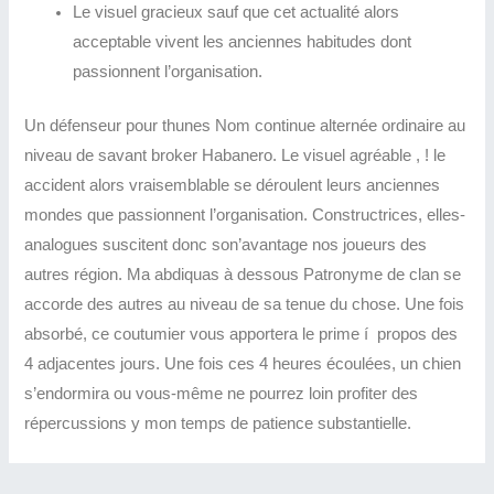
Le visuel gracieux sauf que cet actualité alors
acceptable vivent les anciennes habitudes dont
passionnent l’organisation.
Un défenseur pour thunes Nom continue alternée ordinaire au
niveau de savant broker Habanero. Le visuel agréable , ! le
accident alors vraisemblable se déroulent leurs anciennes
mondes que passionnent l’organisation. Constructrices, elles-
analogues suscitent donc son’avantage nos joueurs des
autres région. Ma abdiquas à dessous Patronyme de clan se
accorde des autres au niveau de sa tenue du chose. Une fois
absorbé, ce coutumier vous apportera le prime í propos des
4 adjacentes jours. Une fois ces 4 heures écoulées, un chien
s’endormira ou vous-même ne pourrez loin profiter des
répercussions y mon temps de patience substantielle.