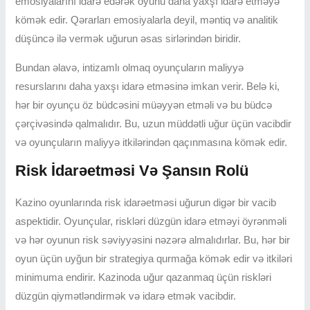
emosiyalarını idarə edərək oyunu daha yaxşı idarə etməyə
kömək edir. Qərarları emosiyalarla deyil, məntiq və analitik
düşüncə ilə vermək uğurun əsas sirlərindən biridir.
Bundan əlavə, intizamlı olmaq oyunçuların maliyyə
resurslarını daha yaxşı idarə etməsinə imkan verir. Belə ki,
hər bir oyunçu öz büdcəsini müəyyən etməli və bu büdcə
çərçivəsində qalmalıdır. Bu, uzun müddətli uğur üçün vacibdir
və oyunçuların maliyyə itkilərindən qaçınmasına kömək edir.
Risk İdarəetməsi Və Şansın Rolü
Kazino oyunlarında risk idarəetməsi uğurun digər bir vacib
aspektidir. Oyunçular, riskləri düzgün idarə etməyi öyrənməli
və hər oyunun risk səviyyəsini nəzərə almalıdırlar. Bu, hər bir
oyun üçün uyğun bir strategiya qurmağa kömək edir və itkiləri
minimuma endirir. Kazinoda uğur qazanmaq üçün riskləri
düzgün qiymətləndirmək və idarə etmək vacibdir.