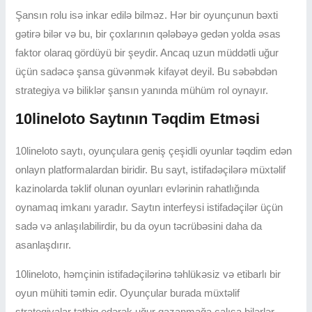
Şansın rolu isə inkar edilə bilməz. Hər bir oyunçunun bəxti
gətirə bilər və bu, bir çoxlarının qələbəyə gedən yolda əsas
faktor olaraq gördüyü bir şeydir. Ancaq uzun müddətli uğur
üçün sadəcə şansa güvənmək kifayət deyil. Bu səbəbdən
strategiya və biliklər şansın yanında mühüm rol oynayır.
10lineloto Saytının Təqdim Etməsi
10lineloto saytı, oyunçulara geniş çeşidli oyunlar təqdim edən
onlayn platformalardan biridir. Bu sayt, istifadəçilərə müxtəlif
kazinolarda təklif olunan oyunları evlərinin rahatlığında
oynamaq imkanı yaradır. Saytın interfeysi istifadəçilər üçün
sadə və anlaşılabilirdir, bu da oyun təcrübəsini daha da
asanlaşdırır.
10lineloto, həmçinin istifadəçilərinə təhlükəsiz və etibarlı bir
oyun mühiti təmin edir. Oyunçular burada müxtəlif
strategiyalar tətbiq edərək uğur qazanmağa çalışa bilərlər.