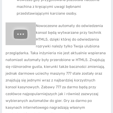
machina z kręcącymi uwagi bębnami
przedstawiającymi karciane osoby.
Nowoczesne automaty do odwiedzenia
konsol będą wytwarzane przy technik
HTML5, dzięki której do odwiedzenia
rozrywki należy tylko Twoja ulubiona
przeglądarka. Taka inżynieria nie jest aktualnie wspierana
natomiast automaty były przerobione w HTML5. Znajdują
się różnorodne gusta, kierunki także baczności zmieniają,
jednak darmowe uciechy maszyny 777 stale zostały oraz
znajdują się jednymi wraz z najbardziej korzystnych
konsol kasynowych. Zabawy 777 za darmo będą przy
czołówce najpopularniejszych jak i również zazwyczaj
wybieranych automatów do gier. Gry za darmo po
kasynach internetowego nagradzają własnym