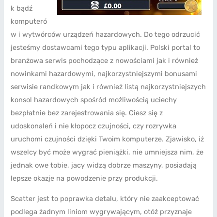
k bądź
komputeró
w i wytwórców urządzeń hazardowych. Do tego odrzucić
jesteśmy dostawcami tego typu aplikacji. Polski portal to
branżowa serwis pochodzące z nowościami jak i również
nowinkami hazardowymi, najkorzystniejszymi bonusami
serwisie randkowym jak i również listą najkorzystniejszych
konsol hazardowych spośród możliwością uciechy
bezpłatnie bez zarejestrowania się. Ciesz się z
udoskonaleń i nie kłopocz czujności, czy rozrywka
uruchomi czujności dzięki Twoim komputerze. Zjawisko, iż
wszelcy być może wygrać pieniążki, nie umniejsza nim, że
jednak owe tobie, jacy widzą dobrze maszyny, posiadają
lepsze okazje na powodzenie przy produkcji.
Scatter jest to poprawka detalu, który nie zaakceptować
podlega żadnym liniom wygrywającym, otóż przyznaje