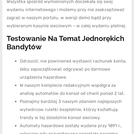
Wszystka spośród wymienionych doczekała się swej
wydaniu internetowego i możemy przy nie zaakceptować
zagrać w naszym portalu, w wersji demo bądź przy
wybieranym kasynie sieciowym – w całej wydaniu płatnej.
Testowanie Na Temat Jednorękich
Bandytów
Odrzucić, nie powinieneś wystawić rachunek konta,
żeby zapoczątkować odgrywać po darmowe
urządzenia hazardowe.
W naszym komplecie redakcyjnym współgra za
analizę automatów do konsol od chwili ponad 2 lat.
Poznajmy bardziej 3 naszym zdaniem najlepszych
wytwórcow ruletki bezpłatnie, którzy kształtują
trendy w tej dziedzinie konsol sieciowy.
Automaty hazardowe zostały wydane przy 1891 r.,
wówczas gdy przygotowana pozostała naczelna