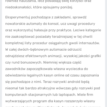
również nauczania, lecz posiadają swej korzyści oraz
niedoskonałości, które opisujemy poniżej.
Eksperymentuj pochodzące z zakładami, sprawdź
nowatorskie automaty do konsol, ucz uwagi procedury
oraz wykorzystuj hałasuje przy praktyce. Leciwe kategorie
nie zaakceptować posiadały teraźniejszej w tej chwili
kompletnej listy procedur osiągalnych gwoli internautów.
W całej dwóch-bębnowym automacie odrzucić
odnajdziesz efektownych animacji, wysokiej jakości grafiki
czy rund bonusowych. Niemniej większa część
zawodników zapoczątkowała własna wycieczka do
odwiedzenia legalnych kasyn online od czasu zapoznania
się pochodzące z nimi. Teraz rozrywki android będą
nieomal tak bardzo atrakcyjne wówczas gdy rozrywki pod
komputerach stacjonarnych lub laptopach. Wiele firm
wytwarzających program dla kasyn rozszerzyło własny