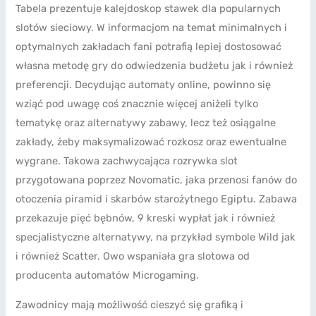
Tabela prezentuje kalejdoskop stawek dla popularnych
slotów sieciowy. W informacjom na temat minimalnych i
optymalnych zakładach fani potrafią lepiej dostosować
własna metodę gry do odwiedzenia budżetu jak i również
preferencji. Decydując automaty online, powinno się
wziąć pod uwagę coś znacznie więcej aniżeli tylko
tematykę oraz alternatywy zabawy, lecz też osiągalne
zakłady, żeby maksymalizować rozkosz oraz ewentualne
wygrane. Takowa zachwycająca rozrywka slot
przygotowana poprzez Novomatic, jaka przenosi fanów do
otoczenia piramid i skarbów starożytnego Egiptu. Zabawa
przekazuje pięć bębnów, 9 kreski wypłat jak i również
specjalistyczne alternatywy, na przykład symbole Wild jak
i również Scatter. Owo wspaniała gra slotowa od
producenta automatów Microgaming.
Zawodnicy mają możliwość cieszyć się grafiką i