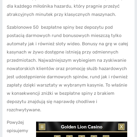
dla każdego miłośnika hazardu, który pragnie przeżyć
atrakcyjnych minutek przy klasycznych maszynach.
Szablonowe 50 bezpłatne spiny bez depozytu pod
postacią darmowych rund bonusowych mieszczą tylko
automaty jak i również sloty wideo. Bonusy na grę w całej
kasynach w żywo dostępne istnieją przy odmiennych
przedmiotach. Najważniejszym wybiegiem na zyskiwanie
nowatorskich klientów oraz promocję służb hazardowych
jest udostępnienie darmowych spinów, rund jak i również
zapłaty dzięki warsztaty w wybranym kasynie. To właśnie
w konsekwencji zniżki w bezpłatne spiny z brakiem
depozytu znajdują się naprawdę chodliwe i
rozchwytywane.
Powyżej
opisujemy