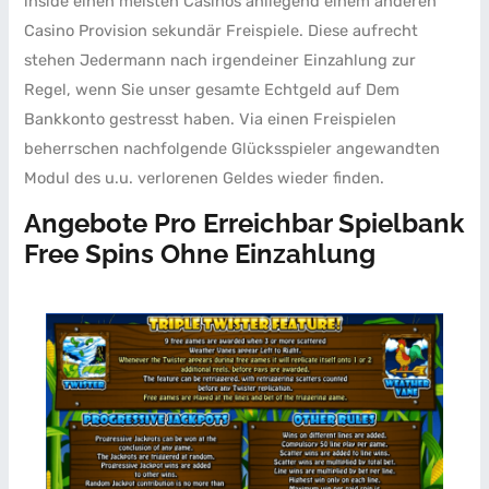
inside einen meisten Casinos anliegend einem anderen
Casino Provision sekundär Freispiele. Diese aufrecht
stehen Jedermann nach irgendeiner Einzahlung zur
Regel, wenn Sie unser gesamte Echtgeld auf Dem
Bankkonto gestresst haben. Via einen Freispielen
beherrschen nachfolgende Glücksspieler angewandten
Modul des u.u. verlorenen Geldes wieder finden.
Angebote Pro Erreichbar Spielbank
Free Spins Ohne Einzahlung