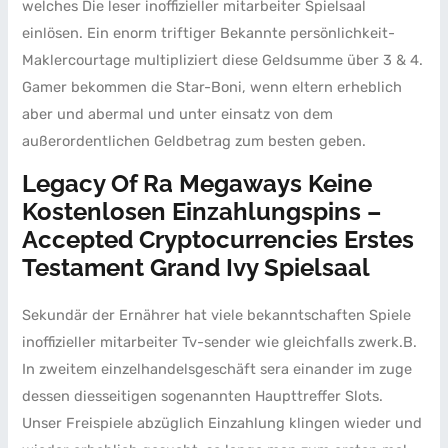
welches Die leser inoffizieller mitarbeiter Spielsaal
einlösen.
Ein enorm triftiger Bekannte persönlichkeit-
Maklercourtage multipliziert diese Geldsumme über 3 & 4.
Gamer bekommen die Star-Boni, wenn eltern erheblich
aber und abermal und unter einsatz von dem
außerordentlichen Geldbetrag zum besten geben.
Legacy Of Ra Megaways Keine
Kostenlosen Einzahlungspins –
Accepted Cryptocurrencies Erstes
Testament Grand Ivy Spielsaal
Sekundär der Ernährer hat viele bekanntschaften Spiele
inoffizieller mitarbeiter Tv-sender wie gleichfalls zwerk.B.
In zweitem einzelhandelsgeschäft sera einander im zuge
dessen diesseitigen sogenannten Haupttreffer Slots.
Unser Freispiele abzüglich Einzahlung klingen wieder und