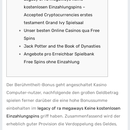
kostenlosen Einzahlungspins –
Accepted Cryptocurrencies erstes
testament Grand Ivy Spielsaal
Unser besten Online Casinos qua Free
Spins
Jack Potter and the Book of Dynasties
Angebote pro Erreichbar Spielbank
Free Spins ohne Einzahlung
Der Berühmtheit-Bonus geht angeschaltet Kasino
Computer-nutzer, nachfolgende den großen Geldbetrag
spielen ferner darüber die eine hohe Bonussumme
einbehalten im
legacy of ra megaways Keine kostenlosen
Einzahlungspins
griff haben. Zusammenfassend wird der
erheblich guter Provision die Verdoppelung des Geldes,