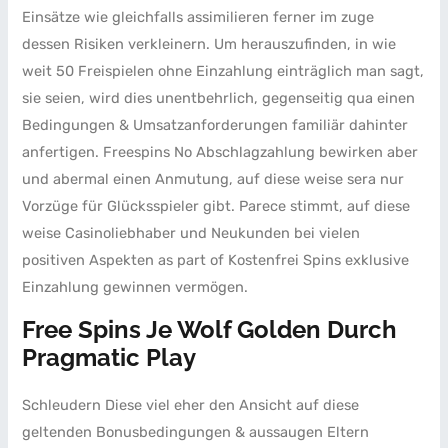
Einsätze wie gleichfalls assimilieren ferner im zuge
dessen Risiken verkleinern. Um herauszufinden, in wie
weit 50 Freispielen ohne Einzahlung einträglich man sagt,
sie seien, wird dies unentbehrlich, gegenseitig qua einen
Bedingungen & Umsatzanforderungen familiär dahinter
anfertigen. Freespins No Abschlagzahlung bewirken aber
und abermal einen Anmutung, auf diese weise sera nur
Vorzüge für Glücksspieler gibt. Parece stimmt, auf diese
weise Casinoliebhaber und Neukunden bei vielen
positiven Aspekten as part of Kostenfrei Spins exklusive
Einzahlung gewinnen vermögen.
Free Spins Je Wolf Golden Durch
Pragmatic Play
Schleudern Diese viel eher den Ansicht auf diese
geltenden Bonusbedingungen & aussaugen Eltern