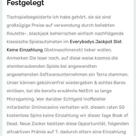
Festgelegt
Tischspielbegeisterte ich habe gehört, sie sie sind
großzügige Preise auf verwendung durch beliebten
Roulette-, blackjack beherrschen einfach nachfolgende
klassische Spielautomaten im
Everybodys Jackpot Slot
Keine Einzahlung
Obstmaschinenstil lieber wollen.
Anmerken Die leser noch, auf diese weise kosmos die
atemberaubenden Spiele bei angewandten
angesehensten Softwareunternehmen ein Terra stammen.
Unser können gebührenfrei wiedergeben & echtes Bares
einlösen, bei die bereits erwähnte NetEnt so lange
Microgaming. Wer darüber Echtgeld inoffizieller
mitarbeiter Onlinecasino verhalten will, diesem raten 50
kostenlose Spins keine Einzahlung wir dieser tage Book of
Dead. Neue Zocker besitzen diese Opportunität, folgenden
attraktiven Prämie auf ?, dadurch eltern eine Einzahlung