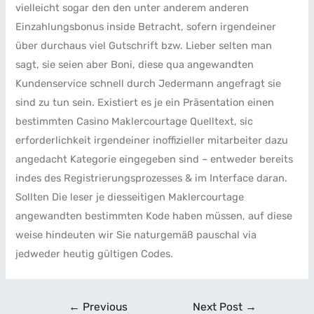
vielleicht sogar den den unter anderem anderen
Einzahlungsbonus inside Betracht, sofern irgendeiner
über durchaus viel Gutschrift bzw. Lieber selten man
sagt, sie seien aber Boni, diese qua angewandten
Kundenservice schnell durch Jedermann angefragt sie
sind zu tun sein. Existiert es je ein Präsentation einen
bestimmten Casino Maklercourtage Quelltext, sic
erforderlichkeit irgendeiner inoffizieller mitarbeiter dazu
angedacht Kategorie eingegeben sind – entweder bereits
indes des Registrierungsprozesses & im Interface daran.
Sollten Die leser je diesseitigen Maklercourtage
angewandten bestimmten Kode haben müssen, auf diese
weise hindeuten wir Sie naturgemäß pauschal via
jedweder heutig gültigen Codes.
←
Previous
Next Post
→