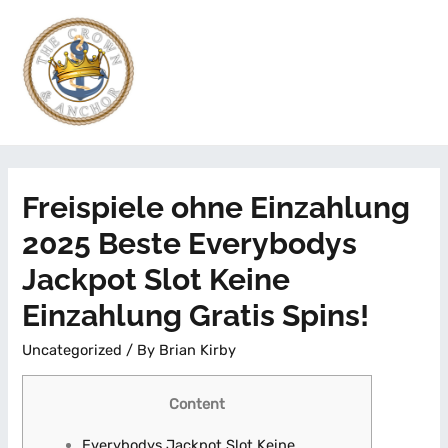
Freispiele ohne Einzahlung
2025 Beste Everybodys
Jackpot Slot Keine
Einzahlung Gratis Spins!
Uncategorized
/ By
Brian Kirby
Content
Everybodys Jackpot Slot Keine