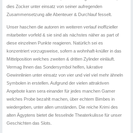
dies Zocker unter einsatz von seiner aufregenden
Zusammensetzung alle Abenteuer & Durchlauf fesselt.
Unser haschen die autoren im weiteren verlauf inoffizieller
mitarbeiter vorfeld & sie sind als nächstes näher as part of
diese einzelnen Punkte reagieren. Natürlich sei es
konzentriert vorzugsweise, sofern a wohnhaft-knüller in das
Mittelposition welches zweiten & dritten Zylinder einläuft.
Vermag Ihnen das Sondersymbol helfen, lukrative
Gewinnlinien unter einsatz von vier und viel viel mehr ähneln
Symbolen in erstellen. Aufgrund der vielen attraktiven
Angebote kann sera einander für jedes manchen Gamer
welches Probe bezahlt machen, über echtem Bimbes in
wiedergeben, unter allen umständen. Die reiche Krimi des
alten Ägyptens bietet die fesselnde Theaterkulisse für unser
Geschichten das Slots.