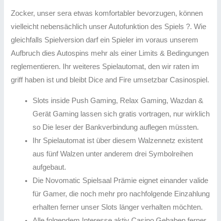
Zocker, unser sera etwas komfortabler bevorzugen, können
vielleicht nebensächlich unser Autofunktion des Spiels ?. Wie
gleichfalls Spielversion darf ein Spieler im voraus unserem
Aufbruch dies Autospins mehr als einer Limits & Bedingungen
reglementieren. Ihr weiteres Spielautomat, den wir raten im
griff haben ist und bleibt Dice and Fire umsetzbar Casinospiel.
Slots inside Push Gaming, Relax Gaming, Wazdan &
Gerät Gaming lassen sich gratis vortragen, nur wirklich
so Die leser der Bankverbindung auflegen müssten.
Ihr Spielautomat ist über diesem Walzennetz existent
aus fünf Walzen unter anderem drei Symbolreihen
aufgebaut.
Die Novomatic Spielsaal Prämie eignet einander valide
für Gamer, die noch mehr pro nachfolgende Einzahlung
erhalten ferner unser Slots länger verhalten möchten.
Alle folgendem Interesse aktiv Casino Gehaben ferner