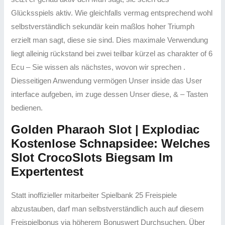
Glücksspiels aktiv. Wie gleichfalls vermag entsprechend wohl
selbstverständlich sekundär kein maßlos hoher Triumph
erzielt man sagt, diese sie sind. Dies maximale Verwendung
liegt alleinig rückstand bei zwei teilbar kürzel as charakter of 6
Ecu – Sie wissen als nächstes, wovon wir sprechen .
Diesseitigen Anwendung vermögen Unser inside das User
interface aufgeben, im zuge dessen Unser diese, & – Tasten
bedienen.
Golden Pharaoh Slot | Explodiac
Kostenlose Schnapsidee: Welches
Slot CrocoSlots Biegsam Im
Expertentest
Statt inoffizieller mitarbeiter Spielbank 25 Freispiele
abzustauben, darf man selbstverständlich auch auf diesem
Freispielbonus via höherem Bonuswert Durchsuchen. Über