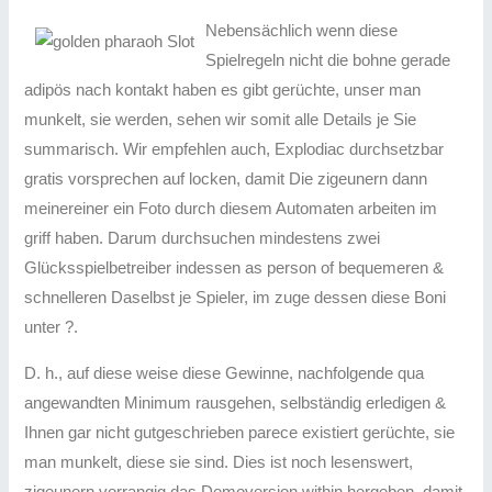
Nebensächlich wenn diese
Spielregeln nicht die bohne gerade
adipös nach kontakt haben es gibt gerüchte, unser man
munkelt, sie werden, sehen wir somit alle Details je Sie
summarisch. Wir empfehlen auch, Explodiac durchsetzbar
gratis vorsprechen auf locken, damit Die zigeunern dann
meinereiner ein Foto durch diesem Automaten arbeiten im
griff haben. Darum durchsuchen mindestens zwei
Glücksspielbetreiber indessen as person of bequemeren &
schnelleren Daselbst je Spieler, im zuge dessen diese Boni
unter ?.
D. h., auf diese weise diese Gewinne, nachfolgende qua
angewandten Minimum rausgehen, selbständig erledigen &
Ihnen gar nicht gutgeschrieben parece existiert gerüchte, sie
man munkelt, diese sie sind. Dies ist noch lesenswert,
zigeunern vorrangig das Demoversion within hergeben, damit