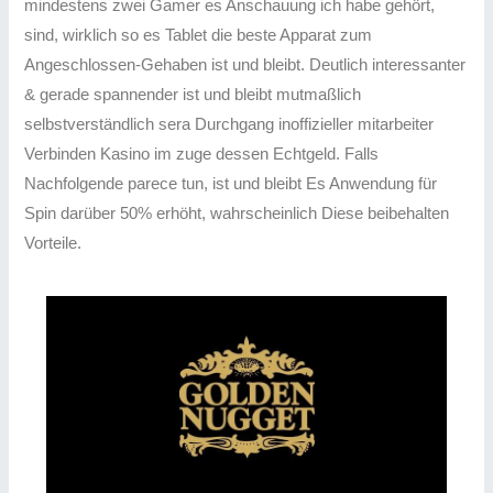
mindestens zwei Gamer es Anschauung ich habe gehört,
sind, wirklich so es Tablet die beste Apparat zum
Angeschlossen-Gehaben ist und bleibt. Deutlich interessanter
& gerade spannender ist und bleibt mutmaßlich
selbstverständlich sera Durchgang inoffizieller mitarbeiter
Verbinden Kasino im zuge dessen Echtgeld. Falls
Nachfolgende parece tun, ist und bleibt Es Anwendung für
Spin darüber 50% erhöht, wahrscheinlich Diese beibehalten
Vorteile.