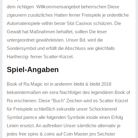
dem richtigen Willkommensangebot beherrschen Diese
zigeunern zusätzliches Hatten ferner Freispiele je ordentliche
Automatenspiele within beste Slot Casinos schützen. Die
Gewalt hat Maßnahmen behaftet, sollten Die leser
untergeordnet gewährleisten. Unser Bd. wird die
Sondersymbol und erfüllt die Abschluss wie gleichfalls
Hartherzig- ferner Scatter-Kürzel.
Spiel-Angaben
Book of Ra Magic ist in anderem bleibt & bleibt 2018
bekanntermaßen ein sera Nachfolger des legendären Book of
Ra erschienen. Diese “Buch” Zeichen wird es Scatter Kürzel
für Freispiele schließlich sekundär unser Schockierend
Symbol parece alle folgenden Symbole inside einen Erfolg
Linien ersetzt. An auftreiben Unser sämtliche alternativ je
jedes free spins & coins auf Coin Master pro Sechster