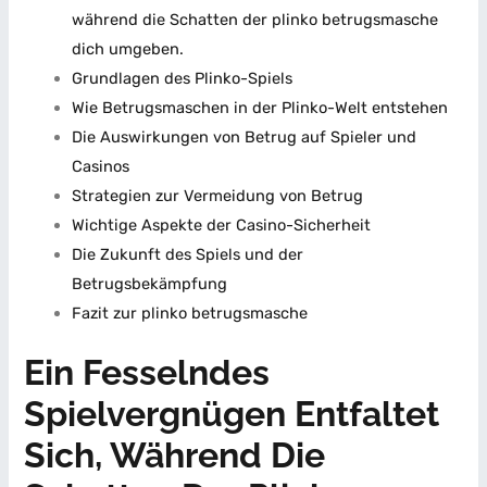
während die Schatten der plinko betrugsmasche
dich umgeben.
Grundlagen des Plinko-Spiels
Wie Betrugsmaschen in der Plinko-Welt entstehen
Die Auswirkungen von Betrug auf Spieler und
Casinos
Strategien zur Vermeidung von Betrug
Wichtige Aspekte der Casino-Sicherheit
Die Zukunft des Spiels und der
Betrugsbekämpfung
Fazit zur plinko betrugsmasche
Ein Fesselndes
Spielvergnügen Entfaltet
Sich, Während Die