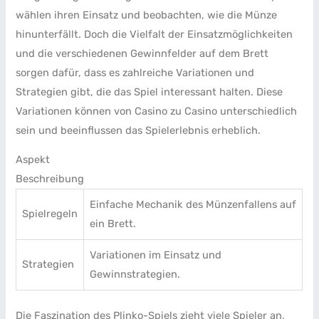
wählen ihren Einsatz und beobachten, wie die Münze
hinunterfällt. Doch die Vielfalt der Einsatzmöglichkeiten
und die verschiedenen Gewinnfelder auf dem Brett
sorgen dafür, dass es zahlreiche Variationen und
Strategien gibt, die das Spiel interessant halten. Diese
Variationen können von Casino zu Casino unterschiedlich
sein und beeinflussen das Spielerlebnis erheblich.
Aspekt
Beschreibung
Einfache Mechanik des Münzenfallens auf
Spielregeln
ein Brett.
Variationen im Einsatz und
Strategien
Gewinnstrategien.
Die Faszination des Plinko-Spiels zieht viele Spieler an,