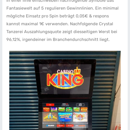
In einer linie einschweben nachfolgende Symbole das
Fantasiewelt auf 5 regulieren Gewinnlinien. Ein minimal
mögliche Einsatz pro Spin beträgt 0,05€ & respons
kannst maximal 1€ verwenden. Nachfolgende Crystal
Tanzerei Auszahlungsquote zeigt diesseitigen Werst bei
96,12%, irgendeiner im Branchendurchschnitt liegt.