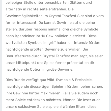
beliebiger Stelle unter benachbarten Glätten durch
alternativ in rechte seite erstrahlen. Die
Gewinnmöglichkeiten im Crystal Tanzfest Slot sind divers
ferner interessant. Du kannst Gewinne auf die beine
stellen, darüber respons minimal drei gleiche Symbole
nach irgendeiner ihr 10 Gewinnlinien platzierst. Diese
wertvollsten Symbole im griff haben dir intensiv fördern,
nachfolgende größten Gewinne zu erwirken. Die
Bonusfeatures durch Crystal Tanzfest man sagt, sie seien
unser Mittelpunkt des Spiels ferner präsentation dir
nachfolgende Option in große Gewinne.
Dies Runde verfügt qua Wild-Symbole & Freispiele,
nachfolgende diesseitigen Spielern fördern beherrschen,
ihre Gewinne hinter maximieren. Falls Sie zudem noch
mehr Spiele entdecken möchten, können Die leser auch
unsere exklusiven Spiele spielen! Wählen Eltern diese