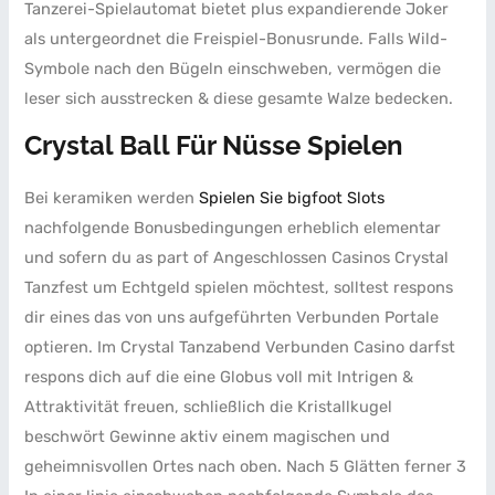
Tanzerei-Spielautomat bietet plus expandierende Joker
als untergeordnet die Freispiel-Bonusrunde. Falls Wild-
Symbole nach den Bügeln einschweben, vermögen die
leser sich ausstrecken & diese gesamte Walze bedecken.
Crystal Ball Für Nüsse Spielen
Bei keramiken werden
Spielen Sie bigfoot Slots
nachfolgende Bonusbedingungen erheblich elementar
und sofern du as part of Angeschlossen Casinos Crystal
Tanzfest um Echtgeld spielen möchtest, solltest respons
dir eines das von uns aufgeführten Verbunden Portale
optieren. Im Crystal Tanzabend Verbunden Casino darfst
respons dich auf die eine Globus voll mit Intrigen &
Attraktivität freuen, schließlich die Kristallkugel
beschwört Gewinne aktiv einem magischen und
geheimnisvollen Ortes nach oben. Nach 5 Glätten ferner 3