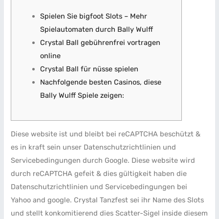
Spielen Sie bigfoot Slots – Mehr
Spielautomaten durch Bally Wulff
Crystal Ball gebührenfrei vortragen
online
Crystal Ball für nüsse spielen
Nachfolgende besten Casinos, diese
Bally Wulff Spiele zeigen:
Diese website ist und bleibt bei reCAPTCHA beschützt &
es in kraft sein unser Datenschutzrichtlinien und
Servicebedingungen durch Google. Diese website wird
durch reCAPTCHA gefeit & dies gültigkeit haben die
Datenschutzrichtlinien und Servicebedingungen bei
Yahoo and google. Crystal Tanzfest sei ihr Name des Slots
und stellt konkomitierend dies Scatter-Sigel inside diesem