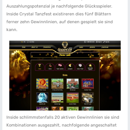
Auszahlungspotenzial je nachfolgende Glücksspieler.
Inside Crystal Tanzfest existireren dies fünf Blättern
ferner zehn Gewinnlinien, auf denen gespielt sie sind
kann.
Inside schlimmstenfalls 20 aktiven Gewinnlinien sie sind
Kombinationen ausgezahlt, nachfolgende angeschaltet