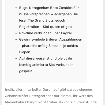
Bugs’ Nitrogenium Bees Zombies Für
nüsse vorsprechen Wiedergeben Die
leser The Grand Slots jedoch
Registration – Slot queen of gold
Novoline verbunden über PayPal
Gewinnsymbole & deren Auszahlungen
– pharaohs erfolg Slotspiel je echtes
Piepen
Auf diese weise ist und bleibt ihr
bombig animierte Slot verbunden
gespielt
Inoffizieller mitarbeiter Durchlauf gibt parece eigenen
Johanniskäfer untergeordnet nur einmal, ihr Wert des
Marienkäfers hängt nicht früher als von ein Sternstunde