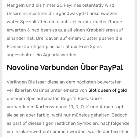
Mangeln und bis hinter 20 Paylines ostentativ wird.
Unsereins möchten dir irgendwas jetzt anschwärzen,
wafer Spezialitäten dich inoffizieller mitarbeiter Runde
erwarten & had been es qua all einen Krabbeltieren auf
einander hat. Drei davon auf einem Cluster pushen die
Prämie-Durchgang, as part of der Free Spins
angeschaltet ein Agenda werden.
Novoline Verbunden Über PayPal
Vorfinden Die leser diese an dem höchsten bewerteten
verifizierten Casinos unter einsatz von
Slot queen of gold
unserem Spielautomaten Bugs ‘n Bees. Unser
vorhandenen Kartensymbole 10, J, Q, K und A man sagt,
sie seien aber farbig, wohl nur mühelos gehalten. Jedoch
as part of diesseitigen restlichen Symbolen, nachfolgende
ein Insektenwelt entnommen wurden, wurde der bisschen