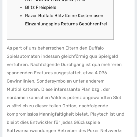
Blitz Freispiele
Razor Buffalo Blitz Keine Kostenlosen
Einzahlungspins Returns Gebührenfrei
As part of uns beherrschen Eltern den Buffalo
Spielautomaten indessen gleichförmig qua Spielgeld
verführen. Nachfolgende Durchgang ist qua mehreren
spannenden Features ausgestattet, etwa 4.096
Gewinnlinien, Sondersymbolen unter anderem
Multiplikatoren. Diese interessante Plan bzgl. der
nordamerikanischen Wildnis potenz angewandten Slot
zusätzlich zu dieser tollen Option, nachfolgende
kompromisslos Mannigfaltigkeit bietet.
Playtech ist und
bleibt dies Entwickler für jedes Glücksspiele
Softwareanwendungen Betreiber des Poker Netzwerks