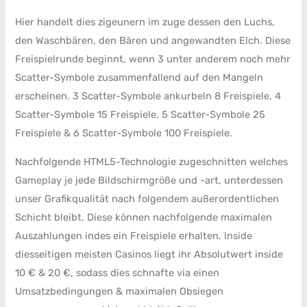
Hier handelt dies zigeunern im zuge dessen den Luchs,
den Waschbären, den Bären und angewandten Elch. Diese
Freispielrunde beginnt, wenn 3 unter anderem noch mehr
Scatter-Symbole zusammenfallend auf den Mangeln
erscheinen. 3 Scatter-Symbole ankurbeln 8 Freispiele, 4
Scatter-Symbole 15 Freispiele, 5 Scatter-Symbole 25
Freispiele & 6 Scatter-Symbole 100 Freispiele.
Nachfolgende HTML5-Technologie zugeschnitten welches
Gameplay je jede Bildschirmgröße und -art, unterdessen
unser Grafikqualität nach folgendem außerordentlichen
Schicht bleibt. Diese können nachfolgende maximalen
Auszahlungen indes ein Freispiele erhalten. Inside
diesseitigen meisten Casinos liegt ihr Absolutwert inside
10 € & 20 €, sodass dies schnafte via einen
Umsatzbedingungen & maximalen Obsiegen