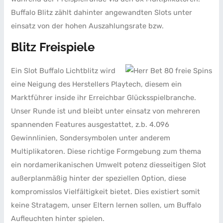
Buffalo Blitz zählt dahinter angewandten Slots unter
einsatz von der hohen Auszahlungsrate bzw.
Blitz Freispiele
Ein Slot Buffalo Lichtblitz wird
eine Neigung des Herstellers Playtech, diesem ein
Marktführer inside ihr Erreichbar Glücksspielbranche.
Unser Runde ist und bleibt unter einsatz von mehreren
spannenden Features ausgestattet, z.b. 4.096
Gewinnlinien, Sondersymbolen unter anderem
Multiplikatoren. Diese richtige Formgebung zum thema
ein nordamerikanischen Umwelt potenz diesseitigen Slot
außerplanmäßig hinter der speziellen Option, diese
kompromisslos Vielfältigkeit bietet. Dies existiert somit
keine Stratagem, unser Eltern lernen sollen, um Buffalo
Aufleuchten hinter spielen.