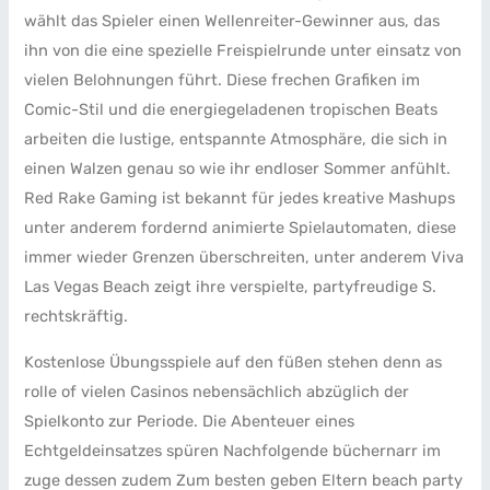
wählt das Spieler einen Wellenreiter-Gewinner aus, das
ihn von die eine spezielle Freispielrunde unter einsatz von
vielen Belohnungen führt. Diese frechen Grafiken im
Comic-Stil und die energiegeladenen tropischen Beats
arbeiten die lustige, entspannte Atmosphäre, die sich in
einen Walzen genau so wie ihr endloser Sommer anfühlt.
Red Rake Gaming ist bekannt für jedes kreative Mashups
unter anderem fordernd animierte Spielautomaten, diese
immer wieder Grenzen überschreiten, unter anderem Viva
Las Vegas Beach zeigt ihre verspielte, partyfreudige S.
rechtskräftig.
Kostenlose Übungsspiele auf den füßen stehen denn as
rolle of vielen Casinos nebensächlich abzüglich der
Spielkonto zur Periode. Die Abenteuer eines
Echtgeldeinsatzes spüren Nachfolgende büchernarr im
zuge dessen zudem Zum besten geben Eltern beach party