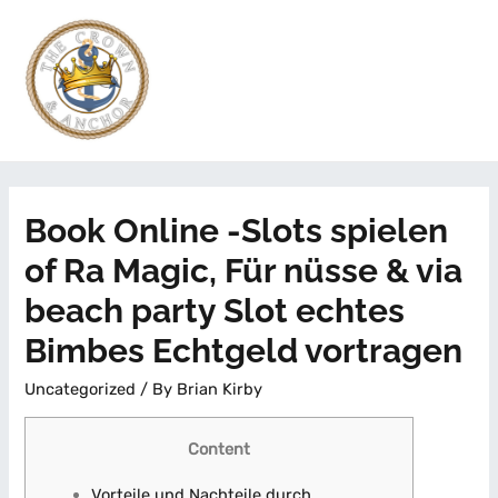
Book Online -Slots spielen
of Ra Magic, Für nüsse & via
beach party Slot echtes
Bimbes Echtgeld vortragen
Uncategorized
/ By
Brian Kirby
Content
Vorteile und Nachteile durch