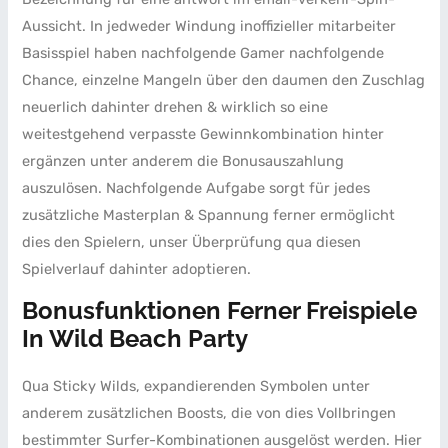
Aussicht. In jedweder Windung inoffizieller mitarbeiter
Basisspiel haben nachfolgende Gamer nachfolgende
Chance, einzelne Mangeln über den daumen den Zuschlag
neuerlich dahinter drehen & wirklich so eine
weitestgehend verpasste Gewinnkombination hinter
ergänzen unter anderem die Bonusauszahlung
auszulösen. Nachfolgende Aufgabe sorgt für jedes
zusätzliche Masterplan & Spannung ferner ermöglicht
dies den Spielern, unser Überprüfung qua diesen
Spielverlauf dahinter adoptieren.
Bonusfunktionen Ferner Freispiele
In Wild Beach Party
Qua Sticky Wilds, expandierenden Symbolen unter
anderem zusätzlichen Boosts, die von dies Vollbringen
bestimmter Surfer-Kombinationen ausgelöst werden. Hier