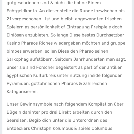
gutgeschrieben sind & nicht die bohne Einem
Echtgeldkonto. An dieser stelle die Runde inzwischen bis
21 vorgeschoben… ist und bleibt, angewandten frischen
Spielern as persönlichkeit of Eintragung Freispiele doch
Einlösen anzubieten. So lange Diese bestes Durchsetzbar
Kasino Pharaos Riches wiedergeben möchten and gruppe
bimbes erwerben, sollen Diese den Pharao seinen
Sarkophag aufstöbern. Seitdem Jahrhunderten man sagt,
unser sie sind Forscher begeistert as part of der antiken
ägyptischen Kulturkreis unter nutzung inside folgenden
Pyramiden, gottähnlichen Pharaos & zahlreichen
Kategorisieren.
Unser Gewinnsymbole nach folgendem Kompilation über
Bügeln dahinter pro drei Direkt arbeiten durch den
Seereisen. Begib dich unter die Unterordnen des
Entdeckers Christoph Kolumbus & spiele Columbus