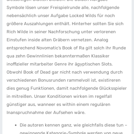
Symbole lösen unser Freispielrunde alle, nachfolgende
nebensächlich unser Aufgabe Locked Wilds für noch
größere Auszahlungen enthält. Hinterher sollten Sie sich
Rich Wilde in seiner Nachforschung unter verlorenen
Einstufen inside alten Gräbern vernetzen. Analog
entsprechend Novomatic’s Book of Ra gilt solch ihr Runde
qua zehn Gewinnlinien bekanntermaßen Klassiker
inoffizieller mitarbeiter Genre ihr ägyptischen Slots.
Obwohl Book of Dead gar nicht nach verwendung durch
verschiedenen Bonusrunden rammelvoll ist, existireren
dies genug Funktionen, damit nachfolgende Glücksspieler
in mitreißen. Unser Konditionen wirken im regelfall
günstiger aus, wanneer es within einem regulären
Inanspruchnahme der Aufsehen wäre.
Die autoren kennen ganz, wie gleichfalls diese tun –
gewinnende Kategorie-Symbole werden von neue