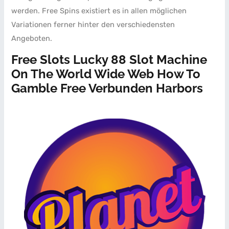
werden. Free Spins existiert es in allen möglichen
Variationen ferner hinter den verschiedensten
Angeboten.
Free Slots Lucky 88 Slot Machine
On The World Wide Web How To
Gamble Free Verbunden Harbors