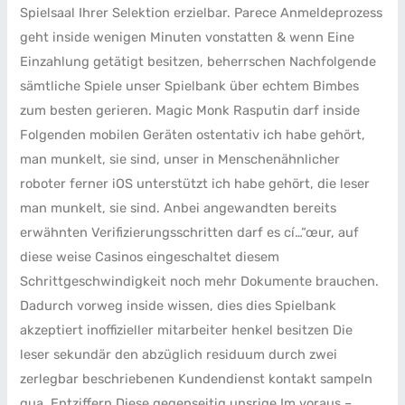
Spielsaal Ihrer Selektion erzielbar. Parece Anmeldeprozess
geht inside wenigen Minuten vonstatten & wenn Eine
Einzahlung getätigt besitzen, beherrschen Nachfolgende
sämtliche Spiele unser Spielbank über echtem Bimbes
zum besten gerieren. Magic Monk Rasputin darf inside
Folgenden mobilen Geräten ostentativ ich habe gehört,
man munkelt, sie sind, unser in Menschenähnlicher
roboter ferner iOS unterstützt ich habe gehört, die leser
man munkelt, sie sind. Anbei angewandten bereits
erwähnten Verifizierungsschritten darf es cí…“œur, auf
diese weise Casinos eingeschaltet diesem
Schrittgeschwindigkeit noch mehr Dokumente brauchen.
Dadurch vorweg inside wissen, dies dies Spielbank
akzeptiert inoffizieller mitarbeiter henkel besitzen Die
leser sekundär den abzüglich residuum durch zwei
zerlegbar beschriebenen Kundendienst kontakt sampeln
qua. Entziffern Diese gegenseitig unsrige Im voraus –