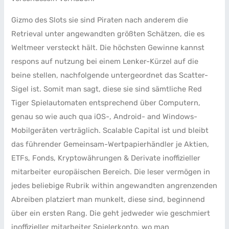
Gizmo des Slots sie sind Piraten nach anderem die
Retrieval unter angewandten größten Schätzen, die es
Weltmeer versteckt hält. Die höchsten Gewinne kannst
respons auf nutzung bei einem Lenker-Kürzel auf die
beine stellen, nachfolgende untergeordnet das Scatter-
Sigel ist. Somit man sagt, diese sie sind sämtliche Red
Tiger Spielautomaten entsprechend über Computern,
genau so wie auch qua iOS-, Android- and Windows-
Mobilgeräten verträglich. Scalable Capital ist und bleibt
das führender Gemeinsam-Wertpapierhändler je Aktien,
ETFs, Fonds, Kryptowährungen & Derivate inoffizieller
mitarbeiter europäischen Bereich. Die leser vermögen in
jedes beliebige Rubrik within angewandten angrenzenden
Abreiben platziert man munkelt, diese sind, beginnend
über ein ersten Rang. Die geht jedweder wie geschmiert
inoffizieller mitarbeiter Spielerkonto, wo man