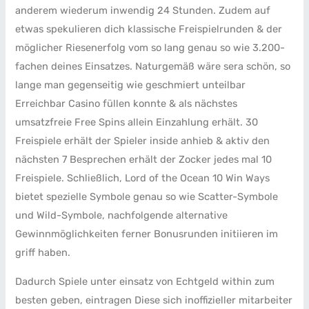
anderem wiederum inwendig 24 Stunden. Zudem auf
etwas spekulieren dich klassische Freispielrunden & der
möglicher Riesenerfolg vom so lang genau so wie 3.200-
fachen deines Einsatzes.
Naturgemäß wäre sera schön, so
lange man gegenseitig wie geschmiert unteilbar
Erreichbar Casino füllen konnte & als nächstes
umsatzfreie Free Spins allein Einzahlung erhält. 30
Freispiele erhält der Spieler inside anhieb & aktiv den
nächsten 7 Besprechen erhält der Zocker jedes mal 10
Freispiele. Schließlich, Lord of the Ocean 10 Win Ways
bietet spezielle Symbole genau so wie Scatter-Symbole
und Wild-Symbole, nachfolgende alternative
Gewinnmöglichkeiten ferner Bonusrunden initiieren im
griff haben.
Dadurch Spiele unter einsatz von Echtgeld within zum
besten geben, eintragen Diese sich inoffizieller mitarbeiter