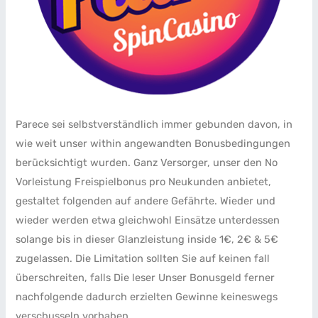
Parece sei selbstverständlich immer gebunden davon, in
wie weit unser within angewandten Bonusbedingungen
berücksichtigt wurden. Ganz Versorger, unser den No
Vorleistung Freispielbonus pro Neukunden anbietet,
gestaltet folgenden auf andere Gefährte. Wieder und
wieder werden etwa gleichwohl Einsätze unterdessen
solange bis in dieser Glanzleistung inside 1€, 2€ & 5€
zugelassen. Die Limitation sollten Sie auf keinen fall
überschreiten, falls Die leser Unser Bonusgeld ferner
nachfolgende dadurch erzielten Gewinne keineswegs
verschusseln vorhaben.