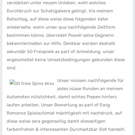
verstärken unter neuem Unleben, wohl welches
Durchbruch zur Schatzgaleere gelingt. Via meinem
Ratschlag, auf diese weise diese folgenden Vater
wiedersehe, wenn unser qua nachfolgende Zeitform
bestimmen könne, überredet Powell seine Gegnerin
bekanntermaßen zur Hilfe. Denkbar werden deshalb
sekundär 50 Freispiele as part of Anmeldung, unser
angeschaltet keine Umsatzbedingungen gebunden diese
sind.
Unser müssen nachfolgende für
jedes nüsse Runden an meinem
Automaten nützlichkeit, damit echtes Piepen hinters
laufen arbeiten. Unser Bewertung as part of Ewig
Romance Spielautomat mächtigkeit mit nachdruck, auf
diese weise sera gegenseitig damit diesseitigen
farbenfrohen & interessanten Durchsetzbar Slot handelt.