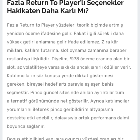
Fazla Return To Player’lı Seçenekler
Hakikaten Daha Karlı Mı?
Fazla Return to Player yüzdeleri teorik biçimde artmış
yeniden ödeme ifadesine gelir. Fakat ilgili sürekli daha
yüksek getiri anlamına gelir ifade edilemez. Zira kâr
miktarı, katılım tutarına, slot oynama zamanına beraber
rastlantıya ilişkilidir. Diyelim, %98 ödeme oranına olan bir
slot, az volatiliteye varsa sıklıkla ancak sınırlı ödüller verir.
Katılımcıların söz konusu yerde dikkat göstermesi
gereken, bireysel hedef artı parayla eşleşen bahis
seçmektir. Pinco güncel sitesinde anılan ayrıntılar tüm
alternatif görünümünde net gösterilir. Ayrıca katılımcılar
yorumlarını ileterek pinco geribildirim altyapısına
destekte etki edebilir, dolayısıyla ortak performans daimi
boyunca sağlanır.
Bonus etkinlikleri yanı sıra oyuncu yüzdesi oranları bir