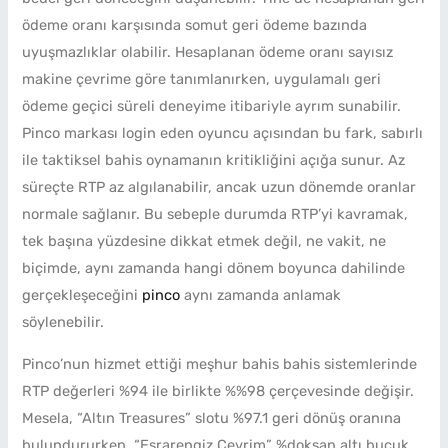
ödeme oranı karşısında somut geri ödeme bazında
uyuşmazlıklar olabilir. Hesaplanan ödeme oranı sayısız
makine çevrime göre tanımlanırken, uygulamalı geri
ödeme geçici süreli deneyime itibariyle ayrım sunabilir.
Pinco markası login eden oyuncu açısından bu fark, sabırlı
ile taktiksel bahis oynamanın kritikliğini açığa sunur. Az
süreçte RTP az algılanabilir, ancak uzun dönemde oranlar
normale sağlanır. Bu sebeple durumda RTP’yi kavramak,
tek başına yüzdesine dikkat etmek değil, ne vakit, ne
biçimde, aynı zamanda hangi dönem boyunca dahilinde
gerçekleşeceğini
pinco
aynı zamanda anlamak
söylenebilir.
Pinco’nun hizmet ettiği meşhur bahis bahis sistemlerinde
RTP değerleri %94 ile birlikte %%98 çerçevesinde değişir.
Mesela, “Altın Treasures” slotu %97.1 geri dönüş oranına
bulundururken, “Esrarengiz Çevrim” %doksan altı buçuk