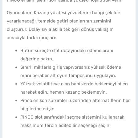
Oyuncuların Kazanç yüzdesi yüzdelerini hangi şekilde
yararlanacağı, temelde getiri planlarının zeminini
oluşturur. Dolayısıyla akıllı tek geri dönüş yaklaşım
amacıyla farklı ipuçları:
Bütün süreçte slot detayındaki ödeme oranı
değerine bakın.
Sınırlı miktarla giriş yapıyorsanız yüksek ödeme
oranı beraber alt oyun temposunu uygulayın.
Yüksek volatiliteye olan bahislerde beklemeyi bilen
hareket edin, hemen kazanç beklemeyin.
Pinco en son sürümleri üzerinden alternatiflerin her
bilgilerine erişin.
PINCO slot sınıfındaki seçme sistemini kullanarak
maksimum tercih edilebilir seçeneği seçin.