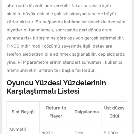
alternatif düzenli iade verebilir fakat paralar küçük
olabilir. büyük risk bile çok sık olmayan yine de büyük
kârlar aktarır. Bu bağlamda katılımcılar öncelikle deneyim
niyetlerini tanımlamalı, sonrasında geri dönüş oranı
yanında risk birleşimine göre opsiyon gerçekleştirmelidir.
PINCO indir mobil çözümü sayesinde ilgili detaylara
telefon aletlerden bile edinmek sağlanabilir. cep slotlarda
yine, RTP parametrelerinin standart sunulması, kullanıcı
memnuniyetini artıran tek başka faktördür.
Oyuncu Yüzdesi Yüzdelerinin
Karşılaştırmalı Listesi
Return to
Üst düzey
Slot Başlığı
Dalgalanma
Player
Ödül
Kıymetli
%97.1
Orta
5.000x