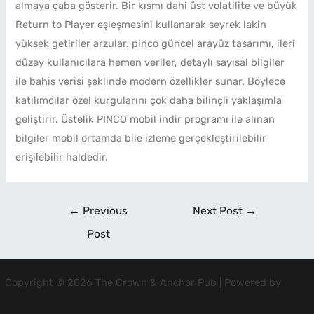
almaya çaba gösterir. Bir kısmı dahi üst volatilite ve büyük
Return to Player eşleşmesini kullanarak seyrek lakin
yüksek getiriler arzular. pinco güncel arayüz tasarımı, ileri
düzey kullanıcılara hemen veriler, detaylı sayısal bilgiler
ile bahis verisi şeklinde modern özellikler sunar. Böylece
katılımcılar özel kurgularını çok daha bilinçli yaklaşımla
geliştirir. Üstelik PINCO mobil indir programı ile alınan
bilgiler mobil ortamda bile izleme gerçekleştirilebilir
erişilebilir haldedir.
←
Previous
Next Post
→
Post
Copyright © 2026 The Crown & Anchor Pub | Powered by
Astra
WordPress Theme