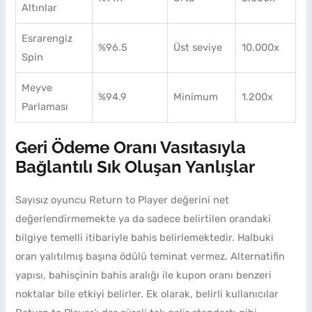
Altınlar
Esrarengiz
%96.5
Üst seviye
10.000x
Spin
Meyve
%94.9
Minimum
1.200x
Parlaması
Geri Ödeme Oranı Vasıtasıyla
Bağlantılı Sık Oluşan Yanlışlar
Sayısız oyuncu Return to Player değerini net
değerlendirmemekte ya da sadece belirtilen orandaki
bilgiye temelli itibariyle bahis belirlemektedir. Halbuki
oran yalıtılmış başına ödülü teminat vermez. Alternatifin
yapısı, bahisçinin bahis aralığı ile kupon oranı benzeri
noktalar bile etkiyi belirler. Ek olarak, belirli kullanıcılar