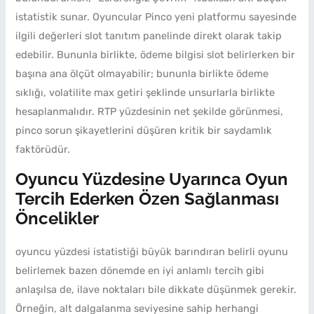
istatistik sunar. Oyuncular Pinco yeni platformu sayesinde
ilgili değerleri slot tanıtım panelinde direkt olarak takip
edebilir. Bununla birlikte, ödeme bilgisi slot belirlerken bir
başına ana ölçüt olmayabilir; bununla birlikte ödeme
sıklığı, volatilite max getiri şeklinde unsurlarla birlikte
hesaplanmalıdır. RTP yüzdesinin net şekilde görünmesi,
pinco sorun şikayetlerini düşüren kritik bir saydamlık
faktörüdür.
Oyuncu Yüzdesine Uyarınca Oyun
Tercih Ederken Özen Sağlanması
Öncelikler
oyuncu yüzdesi istatistiği büyük barındıran belirli oyunu
belirlemek bazen dönemde en iyi anlamlı tercih gibi
anlaşılsa de, ilave noktaları bile dikkate düşünmek gerekir.
Örneğin, alt dalgalanma seviyesine sahip herhangi