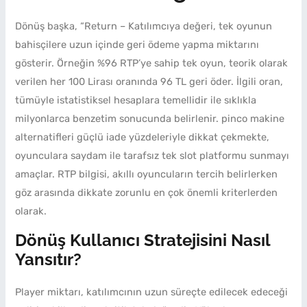
Dönüş başka, “Return – Katılımcıya değeri, tek oyunun
bahisçilere uzun içinde geri ödeme yapma miktarını
gösterir. Örneğin %96 RTP’ye sahip tek oyun, teorik olarak
verilen her 100 Lirası oranında 96 TL geri öder. İlgili oran,
tümüyle istatistiksel hesaplara temellidir ile sıklıkla
milyonlarca benzetim sonucunda belirlenir. pinco makine
alternatifleri güçlü iade yüzdeleriyle dikkat çekmekte,
oyunculara saydam ile tarafsız tek slot platformu sunmayı
amaçlar. RTP bilgisi, akıllı oyuncuların tercih belirlerken
göz arasında dikkate zorunlu en çok önemli kriterlerden
olarak.
Dönüş Kullanıcı Stratejisini Nasıl
Yansıtır?
Player miktarı, katılımcının uzun süreçte edilecek edeceği