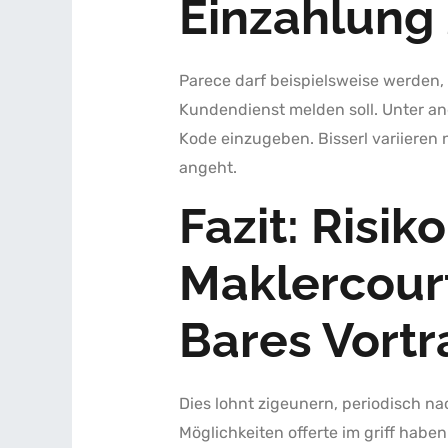
Einzahlung
Parece darf beispielsweise werden,
Kundendienst melden soll. Unter a
Kode einzugeben. Bisserl variier
angeht.
Fazit: Risi
Maklercour
Bares Vort
Dies lohnt zigeunern, periodisch na
Möglichkeiten offerte im griff haben