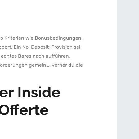
o Kriterien wie Bonusbedingungen,
ort. Ein No-Deposit-Provision sei
um echtes Bares nach aufführen,
forderungen gemein…, vorher du die
er Inside
Offerte