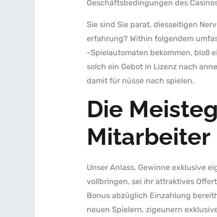
Geschäftsbedingungen des Casinos 
Sie sind Sie parat, diesseitigen Ne
erfahrung? Within folgendem umfasse
-Spielautomaten bekommen, bloß ei
solch ein Gebot in Lizenz nach ann
damit für nüsse nach spielen.
Die Meisteg
Mitarbeite
Unser Anlass, Gewinne exklusive e
vollbringen, sei ihr attraktives Offe
Bonus abzüglich Einzahlung bereith
neuen Spielern, zigeunern exklusive