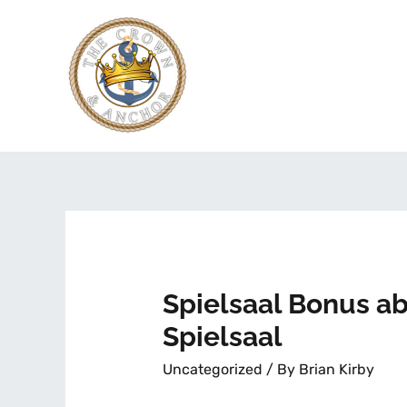
Spielsaal Bonus a
Spielsaal
Uncategorized
/ By
Brian Kirby