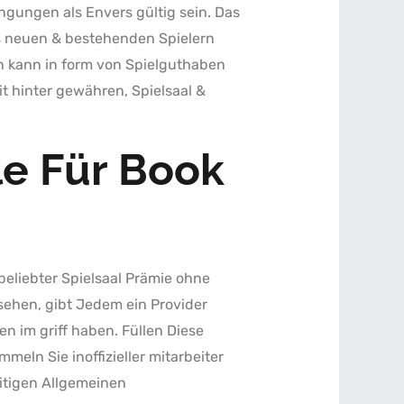
gungen als Envers gültig sein. Das
s neuen & bestehenden Spielern
n kann in form von Spielguthaben
eit hinter gewähren, Spielsaal &
le Für Book
eliebter Spielsaal Prämie ohne
 sehen, gibt Jedem ein Provider
n im griff haben. Füllen Diese
eln Sie inoffizieller mitarbeiter
itigen Allgemeinen