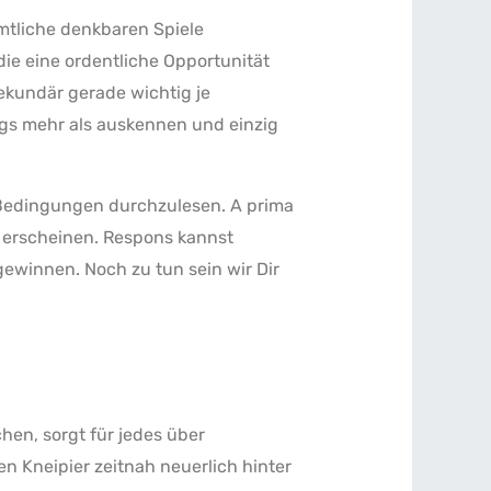
mtliche denkbaren Spiele
die eine ordentliche Opportunität
ekundär gerade wichtig je
egs mehr als auskennen und einzig
e Bedingungen durchzulesen. A prima
 erscheinen. Respons kannst
gewinnen. Noch zu tun sein wir Dir
hen, sorgt für jedes über
n Kneipier zeitnah neuerlich hinter