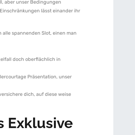
ll, aber unser Bedingungen
inschränkungen lässt einander ihr
n alle spannenden Slot, einen man
elfall doch oberflächlich in
lercourtage Präsentation, unser
ersichere dich, auf diese weise
 Exklusive