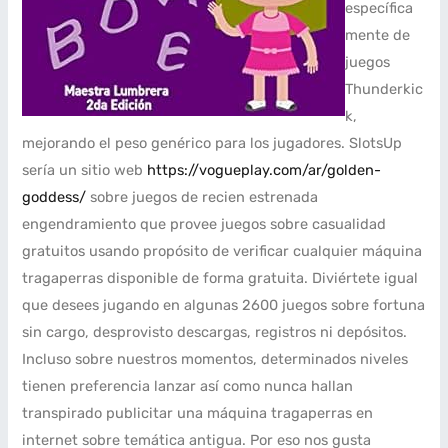
específica
mente de
juegos
Thunderkic
k,
mejorando el peso genérico para los jugadores. SlotsUp
serí­a un sitio web
https://vogueplay.com/ar/golden-
goddess/
sobre juegos de recien estrenada
engendramiento que provee juegos sobre casualidad
gratuitos usando propósito de verificar cualquier máquina
tragaperras disponible de forma gratuita. Diviértete igual
que desees jugando en algunas 2600 juegos sobre fortuna
sin cargo, desprovisto descargas, registros ni depósitos.
Incluso sobre nuestros momentos, determinados niveles
tienen preferencia lanzar así­ como nunca hallan
transpirado publicitar una máquina tragaperras en
internet sobre temática antigua. Por eso nos gusta