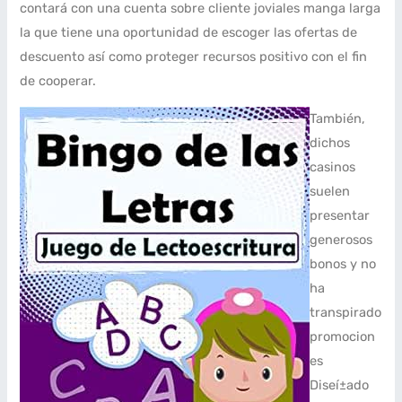
contará con una cuenta sobre cliente joviales manga larga
la que tiene una oportunidad de escoger las ofertas de
descuento así­ como proteger recursos positivo con el fin
de cooperar.
También,
dichos
casinos
suelen
presentar
generosos
bonos y no
ha
transpirado
promocion
es
Diseí±ado